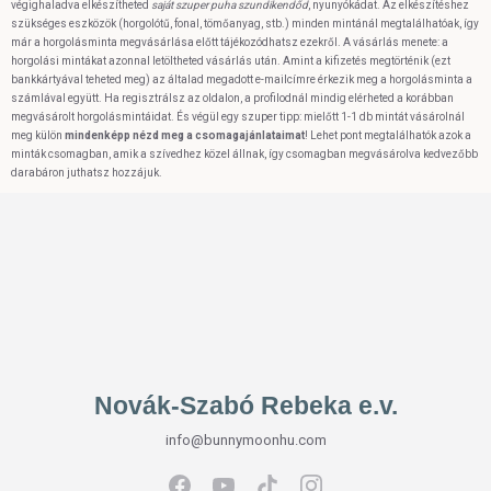
végighaladva elkészítheted
saját szuper puha szundikendőd
, nyunyókádat. Az elkészítéshez
szükséges eszközök (horgolótű, fonal, tömőanyag, stb.) minden mintánál megtalálhatóak, így
már a horgolásminta megvásárlása előtt tájékozódhatsz ezekről. A vásárlás menete: a
horgolási mintákat azonnal letöltheted vásárlás után. Amint a kifizetés megtörténik (ezt
bankkártyával teheted meg) az általad megadott e-mailcímre érkezik meg a horgolásminta a
számlával együtt. Ha regisztrálsz az oldalon, a profilodnál mindig elérheted a korábban
megvásárolt horgolásmintáidat. És végül egy szuper tipp: mielőtt 1-1 db mintát vásárolnál
meg külön
mindenképp nézd meg a csomagajánlataimat
! Lehet pont megtalálhatók azok a
minták csomagban, amik a szívedhez közel állnak, így csomagban megvásárolva kedvezőbb
darabáron juthatsz hozzájuk.
Novák-Szabó Rebeka e.v.
info@bunnymoonhu.com