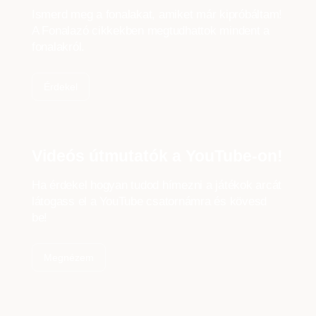
Ismerd meg a fonalakat, amiket már kipróbáltam!
A Fonalazó cikkekben megtudhattok mindent a
fonalakról.
Érdekel
Videós útmutatók a YouTube-on!
Ha érdekel hogyan tudod hímezni a játékok arcát
látogass el a YouTube csatornámra és kövesd
be!
Megnézem