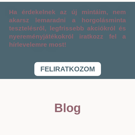
Ha érdekelnek az új mintáim, nem
akarsz lemaradni a horgolásminta
tesztelésről, legfrissebb akciókról és
nyereményjátékokról iratkozz fel a
hírlevelemre most!
FELIRATKOZOM
Blog