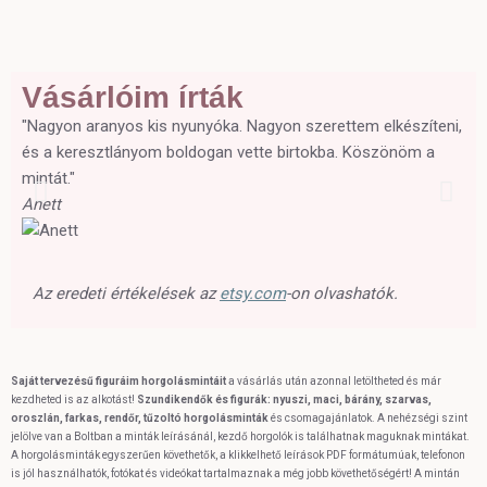
Vásárlóim írták
"Nagyon aranyos kis nyunyóka. Nagyon szerettem elkészíteni,
"A 
és a keresztlányom boldogan vette birtokba. Köszönöm a
Én
mintát."
ke
Anett
Sh
Az eredeti értékelések az
etsy.com
-on olvashatók.
Saját tervezésű figuráim horgolásmintáit
a vásárlás után azonnal letöltheted és már
kezdheted is az alkotást!
Szundikendők és figurák: nyuszi, maci, bárány, szarvas,
oroszlán, farkas, rendőr, tűzoltó horgolásminták
és csomagajánlatok. A nehézségi szint
jelölve van a Boltban a minták leírásánál, kezdő horgolók is találhatnak maguknak mintákat.
A horgolásminták egyszerűen követhetők, a klikkelhető leírások PDF formátumúak, telefonon
is jól használhatók, fotókat és videókat tartalmaznak a még jobb követhetőségért! A mintán