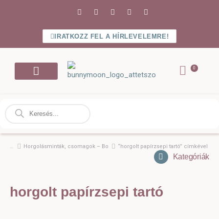
IRATKOZZ FEL A HÍRLEVELEMRE!
Bejelentkezés / Regisztráció
Horgolásminták, csomagok – Bolt
“horgolt papírzsepi tartó” címkével r
Ön itt van:
Kategóriák
horgolt papírzsepi tartó