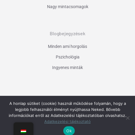
Nagy mintacsomagok
Blogbejegyzések
Minden ami horgolás
Pszichológia
Ingyenes minták
Iratkozz fel hírlevelemre
és értesülj elsőként az
A honlap sütiket (cookie) használ működése folyamán, hogy a
újdonságokról, akciókról!
legjobb felhasználói élményt nyújthassa Neked. Bővebb
információkat erről az Adatkezelési tájékoztatóban olvashatsz.
Adatkezelési tájékoztató
Feliratkozáshoz kattints!
Ok