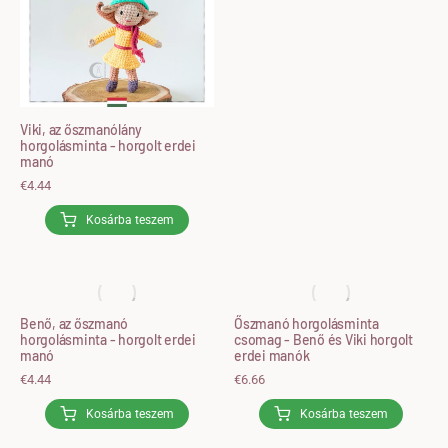
Viki, az őszmanólány
horgolásminta - horgolt erdei
manó
€
4.44
Kosárba teszem
Benő, az őszmanó
Őszmanó horgolásminta
horgolásminta - horgolt erdei
csomag - Benő és Viki horgolt
manó
erdei manók
€
4.44
€
6.66
Kosárba teszem
Kosárba teszem