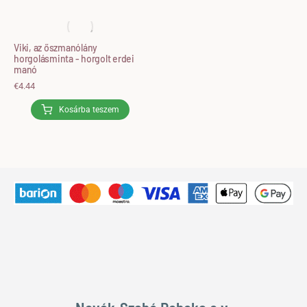
Viki, az őszmanólány
horgolásminta - horgolt erdei
manó
€
4.44
Kosárba teszem