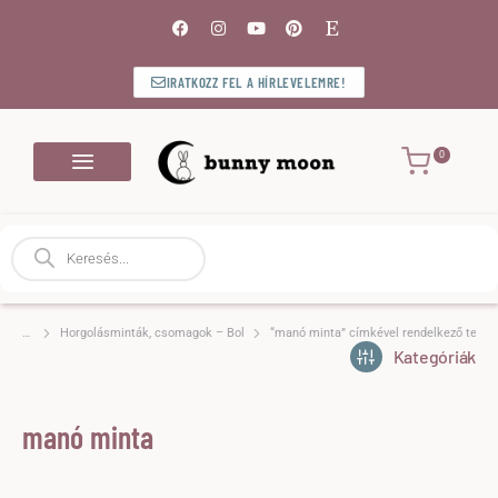
IRATKOZZ FEL A HÍRLEVELEMRE!
Bejelentkezés / Regisztráció
Horgolásminták, csomagok – Bolt
“manó minta” címkével rendelkező term
Ön itt van:
Kategóriák
manó minta