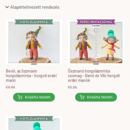
Benő, az őszmanó
Őszmanó horgolásminta
horgolásminta - horgolt erdei
csomag - Benő és Viki horgolt
manó
erdei manók
€
4.44
€
6.66
Kosárba teszem
Kosárba teszem