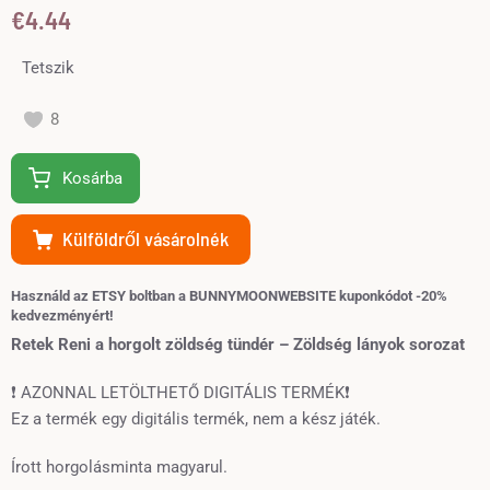
€
4.44
Tetszik
8
Kosárba
Külföldről vásárolnék
Használd az ETSY boltban a BUNNYMOONWEBSITE kuponkódot -20%
kedvezményért!
Retek Reni a horgolt zöldség tündér – Zöldség lányok sorozat
❗ AZONNAL LETÖLTHETŐ DIGITÁLIS TERMÉK❗
Ez a termék egy digitális termék, nem a kész játék.
Írott horgolásminta magyarul.