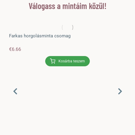
pdf olvasót használni.
Válogass a mintáim közül!
💳 VÁSÁRLÁS: Ezt a horgolási mintát azonnal letöltheted
vásárlás után. Amint a kifizetés megtörténik az általad
megadott e-mailcímre érkezik meg a horgolásminta a számlával
Farkas horgolásminta csomag
együtt. Ha regisztrálsz az oldalon, a profilodnál mindig elérheted
a korábban megvásárolt mintákat.
€
6.66
Vásárlást megelőzőleg kérlek olvasd el az Általános szerződési
Kosárba teszem
feltételeket itt!
Jó szórakozást a horgolt játék elkészítéséhez! ♥
Rebeka