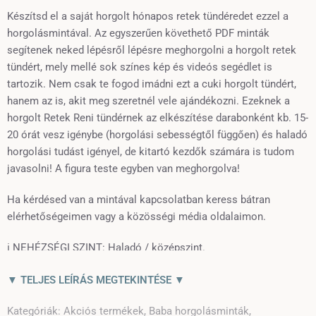
Készítsd el a saját horgolt hónapos retek tündéredet ezzel a
horgolásmintával. Az egyszerűen követhető PDF minták
segítenek neked lépésről lépésre meghorgolni a horgolt retek
tündért, mely mellé sok színes kép és videós segédlet is
tartozik. Nem csak te fogod imádni ezt a cuki horgolt tündért,
hanem az is, akit meg szeretnél vele ajándékozni. Ezeknek a
horgolt Retek Reni tündérnek az elkészítése darabonként kb. 15-
20 órát vesz igénybe (horgolási sebességtől függően) és haladó
horgolási tudást igényel, de kitartó kezdők számára is tudom
javasolni! A figura teste egyben van meghorgolva!
Ha kérdésed van a mintával kapcsolatban keress bátran
elérhetőségeimen vagy a közösségi média oldalaimon.
ℹ️ NEHÉZSÉGI SZINT: Haladó / középszint.
✂️ Mire lesz szükséged a játék elkészítéséhez:
▼ TELJES LEÍRÁS MEGTEKINTÉSE ▼
2,5 mm horgolótű
Kategóriák:
Akciós termékek
,
Baba horgolásminták
,