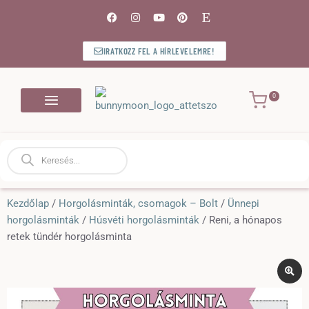
IRATKOZZ FEL A HÍRLEVELEMRE!
Bejelentkezés / Regisztráció
Kezdőlap
/
Horgolásminták, csomagok – Bolt
/
Ünnepi
horgolásminták
/
Húsvéti horgolásminták
/ Reni, a hónapos
retek tündér horgolásminta