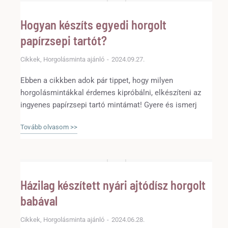
Hogyan készíts egyedi horgolt
papírzsepi tartót?
Cikkek
,
Horgolásminta ajánló
2024.09.27.
Ebben a cikkben adok pár tippet, hogy milyen
horgolásmintákkal érdemes kipróbálni, elkészíteni az
ingyenes papírzsepi tartó mintámat! Gyere és ismerj
meg pár horgolásmintát, amivel könnyedén feldobhatod
Tovább olvasom >>
a sajátodat!
Házilag készített nyári ajtódísz horgolt
babával
Cikkek
,
Horgolásminta ajánló
2024.06.28.