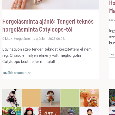
Ho
Ma
Horgolásminta ajánló: Tengeri teknős
Cik
horgolásminta Cotyloops-tól
Ing
sze
Cikkek
,
Horgolásminta ajánló
2025.06.28.
bun
Egy nagyon szép tengeri teknőst készítettem el nem
fel
Tov
rég. Olvasd el milyen élmény volt meghorgolni
Cotyloops best seller mintáját!
Tovább olvasom >>