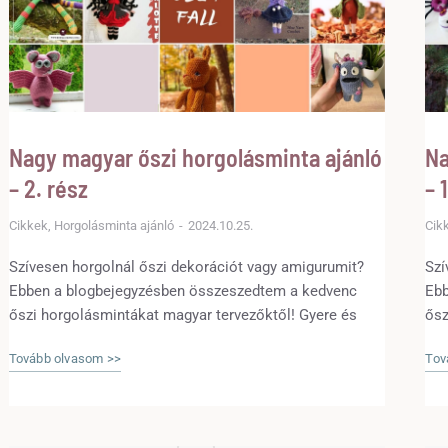
Nagy magyar őszi horgolásminta ajánló
Na
– 2. rész
– 
Cikkek
,
Horgolásminta ajánló
2024.10.25.
Cik
Szívesen horgolnál őszi dekorációt vagy amigurumit?
Szí
Ebben a blogbejegyzésben összeszedtem a kedvenc
Ebb
őszi horgolásmintákat magyar tervezőktől! Gyere és
ősz
nézd meg, mit horgolhatsz ősszel a Magyar Amigurumi
néz
Tovább olvasom >>
Tov
és Horgolásminta Tervezőktől!
és 