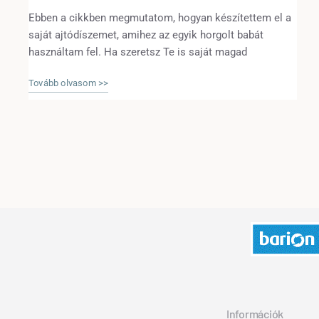
Ebben a cikkben megmutatom, hogyan készítettem el a
saját ajtódíszemet, amihez az egyik horgolt babát
használtam fel. Ha szeretsz Te is saját magad
dekorációkat készíteni házilag, mindenképp olvasd el
Tovább olvasom >>
ezt…
Információk