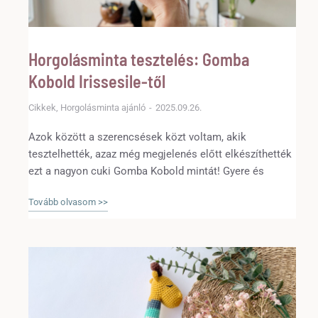
Horgolásminta tesztelés: Gomba
Kobold Irissesile-től
Cikkek
,
Horgolásminta ajánló
2025.09.26.
Azok között a szerencsések közt voltam, akik
tesztelhették, azaz még megjelenés előtt elkészíthették
ezt a nagyon cuki Gomba Kobold mintát! Gyere és
olvasd el mit lehet tudni erről a mintáról!
Tovább olvasom >>