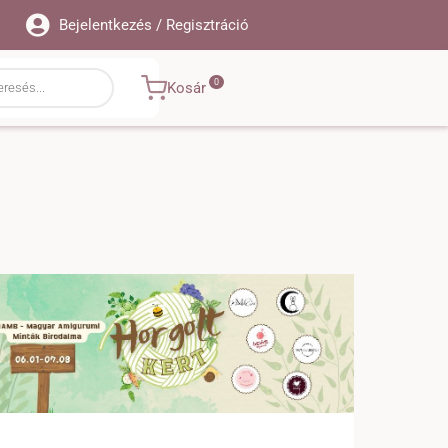
Bejelentkezés / Regisztráció
Kosár