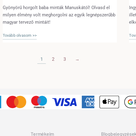
Gyönyörű horgolt baba minták Manuskától! Olvasd el
Ing
milyen élmény volt meghorgolni az egyik legnépszerűbb
ill
magyar tervező mintáit!
elk
Tovább olvasom >>
Tov
1
2
3
→
Termékeim
Blogbejegyzése