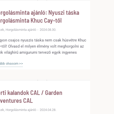
rgolásminta ajánló: Nyuszi táska
rgolásminta Khuc Cay-től
kek
,
Horgolásminta ajánló
2024.08.30.
yon csajos nyuszis táska nem csak húsvétre Khuc
-től! Olvasd el milyen élmény volt meghorgolni az
ik világhírű amigurumi tervező egyik ingyenes
táját!
ább olvasom >>
rti kalandok CAL / Garden
ventures CAL
kek
,
Horgolásminta ajánló
2024.04.28.