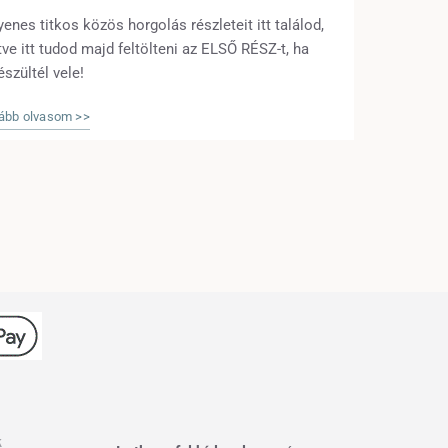
yenes titkos közös horgolás részleteit itt találod,
etve itt tudod majd feltölteni az ELSŐ RÉSZ-t, ha
észültél vele!
ább olvasom >>
k