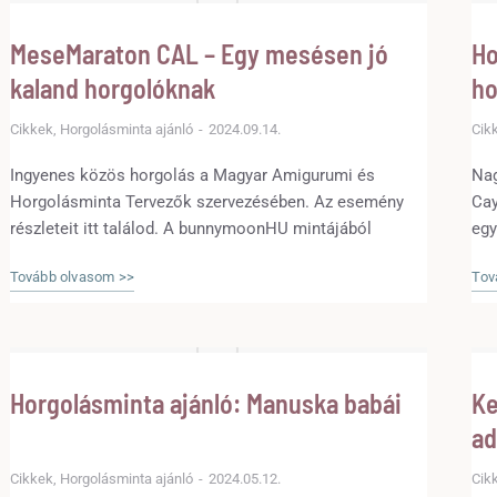
MeseMaraton CAL – Egy mesésen jó
Ho
kaland horgolóknak
ho
Cikkek
,
Horgolásminta ajánló
2024.09.14.
Cik
Ingyenes közös horgolás a Magyar Amigurumi és
Nag
Horgolásminta Tervezők szervezésében. Az esemény
Cay
részleteit itt találod. A bunnymoonHU mintájából
egy
készült 1. RÉSZT is itt tudod feltölteni!
min
Tovább olvasom >>
Tov
Horgolásminta ajánló: Manuska babái
Ke
ad
Cikkek
,
Horgolásminta ajánló
2024.05.12.
Cik