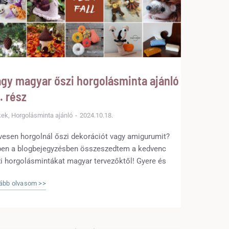
gy magyar őszi horgolásminta ajánló
1. rész
kek
,
Horgolásminta ajánló
2024.10.18.
vesen horgolnál őszi dekorációt vagy amigurumit?
en a blogbejegyzésben összeszedtem a kedvenc
i horgolásmintákat magyar tervezőktől! Gyere és
d meg, mit horgolhatsz ősszel a Magyar Amigurumi
ább olvasom >>
Horgolásminta Tervezőktől!