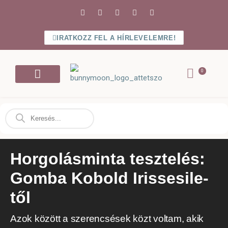
IRATKOZZ FEL A HÍRLEVELEMRE!
Bejelentkezés / Regisztráció
Horgolásminta tesztelés:
Gomba Kobold Irissesile-
től
Azok között a szerencsések közt voltam, akik