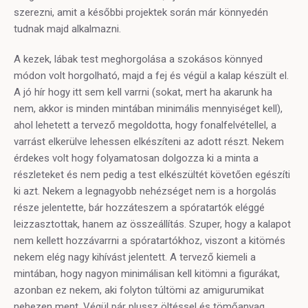
szerezni, amit a későbbi projektek során már könnyedén
tudnak majd alkalmazni.
A kezek, lábak test meghorgolása a szokásos könnyed
módon volt horgolható, majd a fej és végül a kalap készült el.
A jó hír hogy itt sem kell varrni (sokat, mert ha akarunk ha
nem, akkor is minden mintában minimális mennyiséget kell),
ahol lehetett a tervező megoldotta, hogy fonalfelvétellel, a
varrást elkerülve lehessen elkészíteni az adott részt. Nekem
érdekes volt hogy folyamatosan dolgozza ki a minta a
részleteket és nem pedig a test elkészültét követően egészíti
ki azt. Nekem a legnagyobb nehézséget nem is a horgolás
része jelentette, bár hozzáteszem a spóratartók eléggé
leizzasztottak, hanem az összeállítás. Szuper, hogy a kalapot
nem kellett hozzávarrni a spóratartókhoz, viszont a kitömés
nekem elég nagy kihívást jelentett. A tervező kiemeli a
mintában, hogy nagyon minimálisan kell kitömni a figurákat,
azonban ez nekem, aki folyton túltömi az amigurumikat
nehezen ment. Végül pár plussz öltéssel és tömőanyag