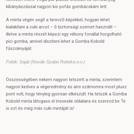
kibányászással nagyon kis pofás gombácskám lett.
A minta végén segít a terevző képekkel, hogyan lehet
kialakítani a cuki arcot – ő biztonsági szemet használt –
illetve a minta részét képezi egy vékony fonallal horgolható
pici gomba, amivel díszíteni lehet a Gomba Kobold
fűszoknyáját.
Fotók: Saját (Novák-Szabó Rebeka e.v.)
Összességében nekem nagyon tetszett a minta, szerintem
nagyon kedves a végeredmény és ami számomra most plusz
pont volt, hogy tényleg gyorsan elkészült. Ha tetszik a Gomba
Kobold minta látogass el irissesile oldalaira és szerezd be Te
is ezt és még más cuki mintáját is!