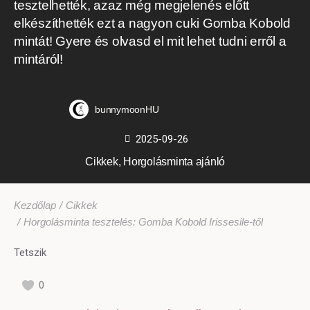
tesztelhették, azaz még megjelenés előtt
elkészíthették ezt a nagyon cuki Gomba Kobold
mintát! Gyere és olvasd el mit lehet tudni erről a
mintáról!
bunnymoonHU
2025-09-26
Cikkek
,
Horgolásminta ajánló
Ön itt van:
Kezdőlap
Cikkek
Horgolásminta tesztelés: Gomba Kobold Irissesile-től
Tetszik
0