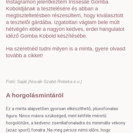
Instagramon jelentkeztem Irissesile Gomba
Koboldjának a tesztelésére és abban a
megtiszteltetésben részesültem, hogy kiválasztott
a tesztelői gárdába. Izgatottan vágtam bele múlt
hétvégén ebbe a nagyon kedves, erdei hangulatot
idéző Gomba Kobold készítésébe.
Ha szeretnéd tudni milyen is a minta, gyere olvasd
tovább a cikket!
Fotó: Saját (Novák-Szabó Rebeka e.v.)
A horgolásmintáról
Ez a minta alapvetően gyorsan elkészíthető, plüssfonalas
figura. Nincs másra szükséged, mint kétféle méretű
horgolótűre, a kedvenc zseníliafonaladra és minimális vékony
(azaz sport) fonalra. Na meg persze némi időre, hogy