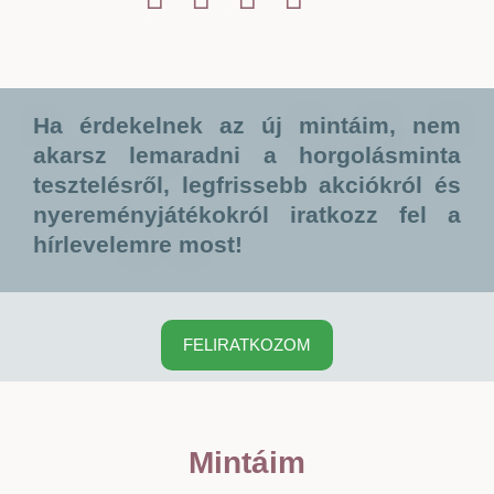
Ha érdekelnek az új mintáim, nem
akarsz lemaradni a horgolásminta
tesztelésről, legfrissebb akciókról és
nyereményjátékokról iratkozz fel a
hírlevelemre most!
FELIRATKOZOM
Mintáim