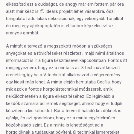
elkészítsd ezt a cukiságot, de ahogy már említettem pár óra
alatt már kész is 🙂 Ideális projekt lehet vásárokra, őszi
hangulatot adó lakás dekorációnak, egy vékonyabb fonalból
én még egy ajtókopogtatón is el tudom képzelni ezt az
aranyos gombát.
A mintát a tervező a megszokott módon a szükséges
anyagokat és a rövidítéseket részletezi, majd némi általános
információt is ír a figura készítésével kapcsolatban. Fontos itt
megjegyeznem, hogy ez a minta is az X techinával készült
eredetileg, így ha a V technikát alkalmazod a végeredmény
egy kicsit más lehet. A minta elején bemutatja Cecília, hogy
mik azok a fontos horgolástechnikai módszerek, amik
nélkülözhetetlen a figura elkészítéséhez. Ez leginkább a
kezdők számára ad remek segítséget, ahhoz hogy el tudják
készíteni a kis koboldot. Bár a tervező haladó kezdőknek is
ajánlja, én azt gondolom, hogy ez a minta egyértelműen
középhaladó szint. Ez a minta is lehetőséget ad a
horgolóknak a tudásukat bővíteni, új technikai ismereteket