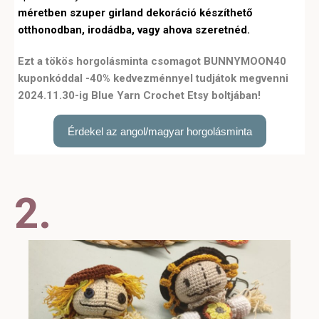
méretben szuper girland dekoráció készíthető
otthonodban, irodádba, vagy ahova szeretnéd.
Ezt a tökös horgolásminta csomagot BUNNYMOON40
kuponkóddal -40% kedvezménnyel tudjátok megvenni
2024.11.30-ig Blue Yarn Crochet Etsy boltjában!
Érdekel az angol/magyar horgolásminta
2.