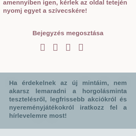
amennyiben igen, kérlek az oldal tetején
nyomj egyet a szívecskére!
Bejegyzés megosztása
Ha érdekelnek az új mintáim, nem
akarsz lemaradni a horgolásminta
tesztelésről, legfrissebb akciókról és
nyereményjátékokról iratkozz fel a
hírlevelemre most!