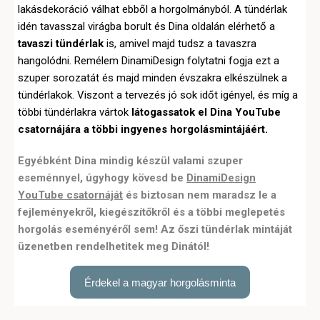
lakásdekoráció válhat ebből a horgolmányból. A tündérlak
idén tavasszal virágba borult és Dina oldalán elérhető a
tavaszi tündérlak
is, amivel majd tudsz a tavaszra
hangolódni. Remélem DinamiDesign folytatni fogja ezt a
szuper sorozatát és majd minden évszakra elkészülnek a
tündérlakok. Viszont a tervezés jó sok időt igényel, és míg a
többi tündérlakra vártok
látogassatok el Dina YouTube
csatornájára a többi ingyenes horgolásmintájáért.
Egyébként Dina mindig készül valami szuper
eseménnyel, úgyhogy kövesd be
DinamiDesign
YouTube csatornáját
és biztosan nem maradsz le a
fejleményekről, kiegészítőkről és a többi meglepetés
horgolás eseményéről sem! Az őszi tündérlak mintáját
üzenetben rendelhetitek meg Dinától!
Érdekel a magyar horgolásminta