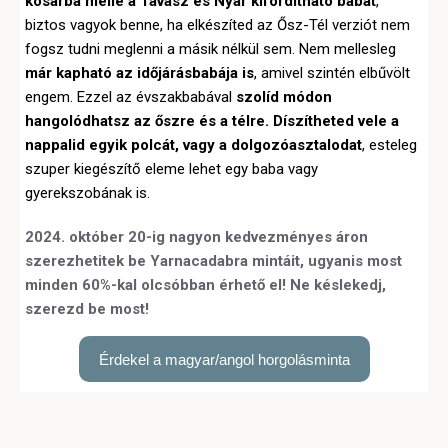
kosárba mellé a Tavasz és Nyár kifordítható babát
,
biztos vagyok benne, ha elkészíted az Ősz-Tél verziót nem
fogsz tudni meglenni a másik nélkül sem. Nem mellesleg
már kapható az időjárásbabája is
, amivel szintén elbűvölt
engem. Ezzel az évszakbabával
s
zolíd módon
hangolódhatsz az őszre és a télre. Díszítheted vele a
nappalid egyik polcát, vagy a dolgozóasztalodat
, esteleg
szuper kiegészítő eleme lehet egy baba vagy
gyerekszobának is.
2024. október 20-ig nagyon kedvezményes áron
szerezhetitek be Yarnacadabra mintáit, ugyanis most
minden 60%-kal olcsóbban érhető el! Ne késlekedj,
szerezd be most!
Érdekel a magyar/angol horgolásminta