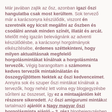
Már javában zajlik az ősz, azonban
igazi őszi
hangulatba csak most kerültem
. Sok tervező
már a karácsonyra készülődik, viszont
én
szeretnék egy kicsit megállni az őszben és
csodálni annak minden színét, illatát és arcát.
Mielőtt még igazán belevágnánk az adventi
készülődésbe, a karácsonyi horgolmányok
elkészítésébe,
érdemes széttekinteni, hogy
milyen aktualitásnak megfelelő
horgolásmintákat kínálnak a horgolásminta
tervezők.
Végig barangoltam a
számomra
kedves tervezők mintakínálatán és
összegyűjtöttem Nektek az őszi kedvenceimet
.
Annyira sok és szuper őszi mintákat kínálnak a
tervezők, hogy nehéz lett volna egy blogjegyzésbe
sűríteni az összeset, így
ez a mintaajánlóm két
részesre sikeredett
. Az
őszi amigurumi minták
at
tartalmazó
ajánlót a
Nagy magyar őszi
horgolásminta ajánló – 2. rész
blogbejegyzésben