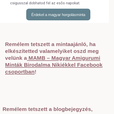
csigusszal dobhatod fel az esős napokat.
Érdekel a magyar horgolásminta
Remélem tetszett a mintaajánló, ha
elkészítetted valamelyiket oszd meg
velünk a
MAMB – Magyar Amigurumi
Minták Birodalma Nikiékkel Facebook
csoportban
!
Remélem tetszett a blogbejegyzés,