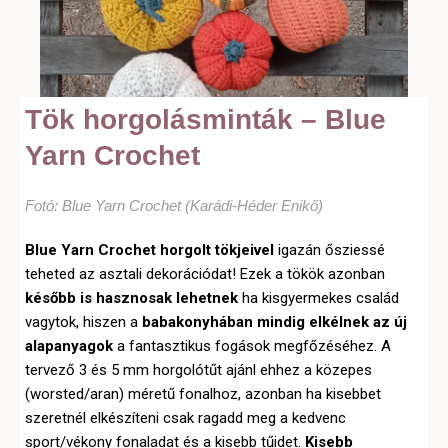
Tök horgolásminták – Blue
Yarn Crochet
Fotó: Blue Yarn Crochet (Karádi-Héder Enikő)
Blue Yarn Crochet horgolt tökjeivel
igazán ősziessé
teheted az asztali dekorációdat! Ezek a tökök azonban
később is hasznosak lehetnek
ha kisgyermekes család
vagytok, hiszen a
babakonyhában mindig elkélnek az új
alapanyagok
a fantasztikus fogások megfőzéséhez. A
tervező 3 és 5 mm horgolótűt ajánl ehhez a közepes
(worsted/aran) méretű fonalhoz, azonban ha kisebbet
szeretnél elkészíteni csak ragadd meg a kedvenc
sport/vékony fonaladat és a kisebb tűidet.
Kisebb