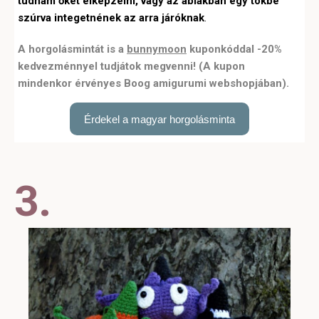
tudnám őket elképzelni, vagy az ablakban egy tökbe
szúrva integetnének az arra járóknak
.
A horgolásmintát is a
bunnymoon
kuponkóddal -20%
kedvezménnyel tudjátok megvenni! (A kupon
mindenkor érvényes Boog amigurumi webshopjában).
Érdekel a magyar horgolásminta
3.