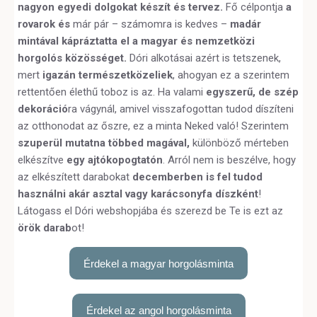
nagyon egyedi dolgokat készít és tervez.
Fő célpontja
a
rovarok és
már pár – számomra is kedves –
madár
mintával kápráztatta el a magyar és nemzetközi
horgolós közösséget.
Dóri alkotásai azért is tetszenek,
mert
igazán természetközeliek
, ahogyan ez a szerintem
rettentően élethű toboz is az. Ha valami
egyszerű, de szép
dekoráció
ra vágynál, amivel visszafogottan tudod díszíteni
az otthonodat az őszre, ez a minta Neked való! Szerintem
szuperül mutatna többed magával,
különböző mérteben
elkészítve
egy ajtókopogtatón
. Arról nem is beszélve, hogy
az elkészített darabokat
decemberben is fel tudod
használni akár asztal vagy karácsonyfa díszként
!
Látogass el Dóri webshopjába és szerezd be Te is ezt az
örök darab
ot!
Érdekel a magyar horgolásminta
Érdekel az angol horgolásminta