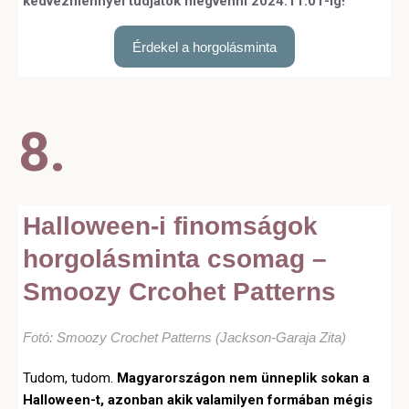
kedvezménnyel tudjátok megvenni 2024.11.01-ig!
Érdekel a horgolásminta
8.
Halloween-i finomságok
horgolásminta csomag –
Smoozy Crcohet Patterns
Fotó: Smoozy Crochet Patterns (Jackson-Garaja Zita)
Tudom, tudom.
Magyarországon
nem ünneplik sokan a
Halloween-t, azonban akik valamilyen formában mégis