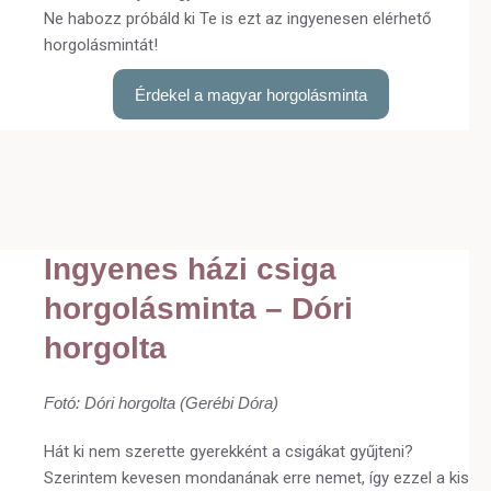
Ne habozz próbáld ki Te is ezt az ingyenesen elérhető
horgolásmintát!
Érdekel a magyar horgolásminta
Ingyenes házi csiga
horgolásminta – Dóri
horgolta
Fotó: Dóri horgolta (Gerébi Dóra)
Hát ki nem szerette gyerekként a csigákat gyűjteni?
Szerintem kevesen mondanának erre nemet, így ezzel a kis