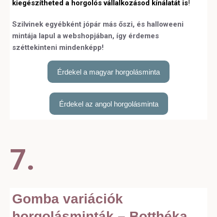
kiegészítheted a horgolós vállalkozásod kínálatát is
!
Szilvinek egyébként jópár más őszi, és halloweeni
mintája lapul a webshopjában, így érdemes
széttekinteni mindenképp!
Érdekel a magyar horgolásminta
Érdekel az angol horgolásminta
7.
Gomba variációk
horgolásminták – Botthéka