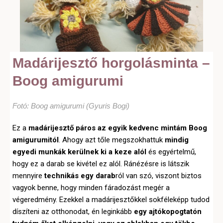
Madárijesztő horgolásminta –
Boog amigurumi
Fotó: Boog amigurumi (Gyuris Bogi)
Ez a
madárijesztő páros az egyik kedvenc mintám Boog
amigurumitól
. Ahogy azt tőle megszokhattuk
mindig
egyedi munkák kerülnek ki a keze alól
és egyértelmű,
hogy ez a darab se kivétel ez alól. Ránézésre is látszik
mennyire
technikás egy darab
ról van szó, viszont biztos
vagyok benne, hogy minden fáradozást megér a
végeredmény. Ezekkel a madárijesztőkkel sokféleképp tudod
díszíteni az otthonodat, én leginkább
egy ajtókopogtatón