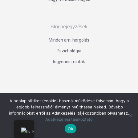
Blogbejegyzések
Minden ami horgolás
Pszichológia
Ingyenes minták
Iratkozz fel hírlevelemre
és értesülj elsőként az
A honlap sütiket (cookie) használ működése folyamán, hogy a
újdonságokról, akciókról!
legjobb felhasználói élményt nyújthassa Neked. Bővebb
információkat erről az Adatkezelési tájékoztatóban olvashatsz.
Feliratkozáshoz kattints!
Adatkezelési tájékoztató
Ok