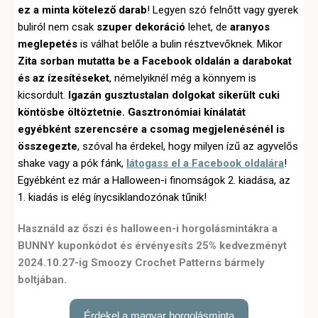
ez a minta kötelező darab
! Legyen szó felnőtt vagy gyerek
buliról nem csak
szuper dekoráció
lehet, de
aranyos
meglepetés
is válhat belőle a bulin résztvevőknek. Mikor
Zita sorban mutatta be a Facebook oldalán a darabokat
és az ízesítéseket
, némelyiknél még a könnyem is
kicsordult.
Igazán gusztustalan dolgokat sikerült cuki
köntösbe öltöztetnie.
Gasztronómiai kínálatát
egyébként szerencsére a csomag megjelenésénél is
összegezte
, szóval ha érdekel, hogy milyen ízű az agyvelős
shake vagy a pók fánk,
látogass el a Facebook oldalára
!
Egyébként ez már a Halloween-i finomságok 2. kiadása, az
1. kiadás is elég ínycsiklandozónak tűnik!
Használd az őszi és halloween-i horgolásmintákra a
BUNNY kuponkódot és érvényesíts 25% kedvezményt
2024.10.27-ig Smoozy Crochet Patterns bármely
boltjában.
Érdekel a magyar horgolásminta