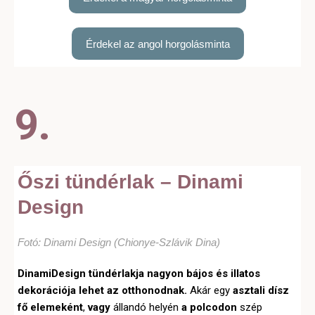
Érdekel az angol horgolásminta
9.
Őszi tündérlak – Dinami
Design
Fotó: Dinami Design (
Chionye-Szlávik Dina
)
DinamiDesign tündérlakja nagyon bájos és illatos
dekorációja lehet az otthonodnak.
Akár egy
asztali dísz
fő elemeként
,
vagy
állandó helyén
a polcodon
szép