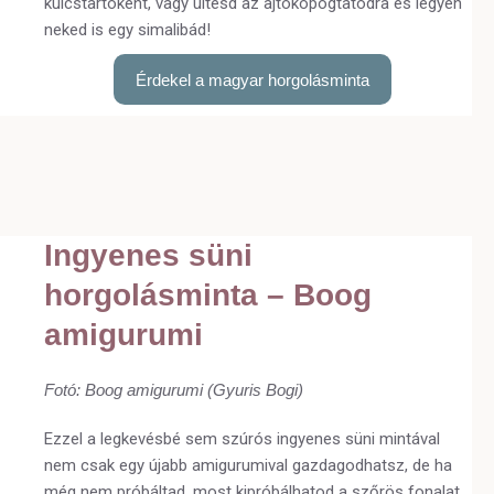
kulcstartóként, vagy ültesd az ajtókopogtatódra és legyen
neked is egy simalibád!
Érdekel a magyar horgolásminta
Ingyenes süni
horgolásminta – Boog
amigurumi
Fotó: Boog amigurumi (Gyuris Bogi)
Ezzel a legkevésbé sem szúrós ingyenes süni mintával
nem csak egy újabb amigurumival gazdagodhatsz, de ha
még nem próbáltad, most kipróbálhatod a szőrös fonalat