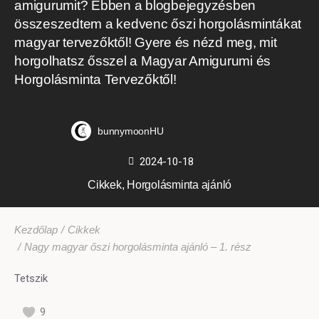
amigurumit? Ebben a blogbejegyzésben
összeszedtem a kedvenc őszi horgolásmintákat
magyar tervezőktől! Gyere és nézd meg, mit
horgolhatsz ősszel a Magyar Amigurumi és
Horgolásminta Tervezőktől!
bunnymoonHU
2024-10-18
Cikkek
,
Horgolásminta ajánló
Ön itt van:
Kezdőlap
Cikkek
Nagy magyar őszi horgolásminta ajánló – 1. rész
Tetszik
9