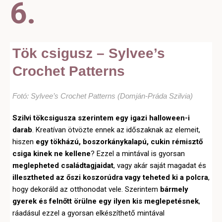
6.
Tök csigusz – Sylvee’s
Crochet Patterns
Fotó: Sylvee’s Crochet Patterns (Domján-Práda Szilvia)
Szilvi tökcsigusza szerintem egy igazi halloween-i
darab
. Kreatívan ötvözte ennek az időszaknak az elemeit,
hiszen
egy tökházú, boszorkánykalapú, cukin rémisztő
csiga kinek ne kellene
? Ezzel a mintával is gyorsan
meglepheted családtagjaidat
, vagy akár saját magadat és
illesztheted az őszi koszorúdra vagy teheted ki a polcra
,
hogy dekoráld az otthonodat vele. Szerintem
bármely
gyerek és felnőtt örülne egy ilyen kis meglepetésnek
,
ráadásul ezzel a gyorsan elkészíthető mintával