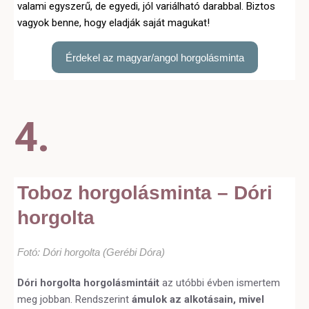
valami egyszerű, de egyedi, jól variálható darabbal. Biztos
vagyok benne, hogy eladják saját magukat!
Érdekel az magyar/angol horgolásminta
4.
Toboz horgolásminta – Dóri
horgolta
Fotó: Dóri horgolta (Gerébi Dóra)
Dóri horgolta horgolásmintáit
az utóbbi évben ismertem
meg jobban. Rendszerint
ámulok az alkotásain, mivel