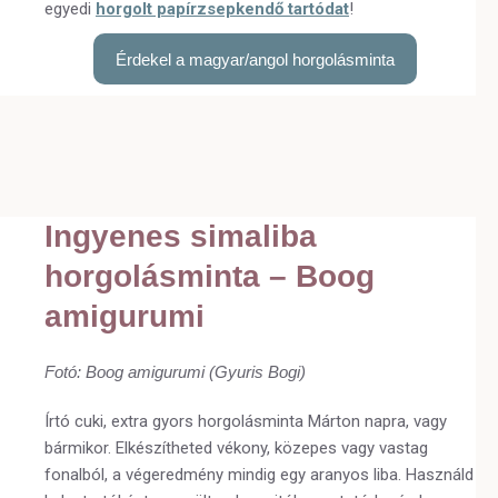
egyedi
horgolt papírzsepkendő tartódat
!
Érdekel a magyar/angol horgolásminta
Ingyenes simaliba
horgolásminta – Boog
amigurumi
Fotó: Boog amigurumi (Gyuris Bogi)
Írtó cuki, extra gyors horgolásminta Márton napra, vagy
bármikor. Elkészítheted vékony, közepes vagy vastag
fonalból, a végeredmény mindig egy aranyos liba. Használd