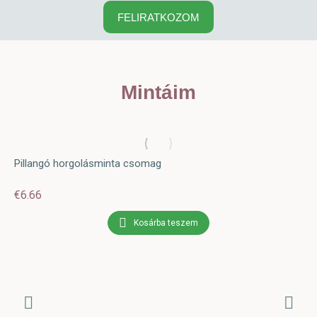
FELIRATKOZOM
Mintáim
Pillangó horgolásminta csomag
€
6.66
Kosárba teszem