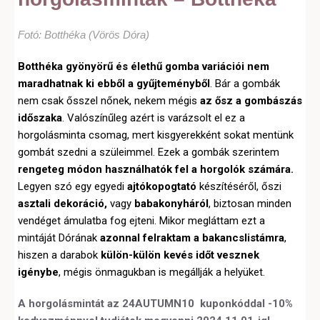
Fotó: Botthéka (Vörös Dóra)
Botthéka gyönyörű és élethű gomba variációi nem
maradhatnak ki ebből a gyűjteményből
. Bár a gombák
nem csak ősszel nőnek, nekem mégis
az ősz a gombászás
időszaka
. Valószínűleg azért is varázsolt el ez a
horgolásminta csomag, mert kisgyerekként sokat mentünk
gombát szedni a szüleimmel. Ezek a gombák szerintem
rengeteg módon használhatók fel a horgolók számára.
Legyen szó egy egyedi
ajtókopogtató
készítéséről, őszi
asztali dekoráció,
vagy
babakonyháról
, biztosan minden
vendéget ámulatba fog ejteni. Mikor megláttam ezt a
mintáját Dórának
azonnal felraktam a bakancslistámra
,
hiszen a darabok
külön-külön kevés időt vesznek
igénybe
, mégis önmagukban is megállják a helyüket.
A horgolásmintát az 24AUTUMN10 kuponkóddal -10%