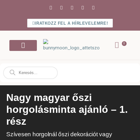
IRATKOZZ FEL A HÍRLEVELEMRE!
Bejelentkezés / Regisztráció
Nagy magyar őszi
horgolásminta ajánló – 1.
rész
Szívesen horgolnál őszi dekorációt vagy