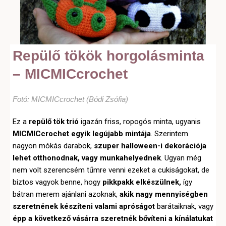
Repülő tökök horgolásminta
– MICMICcrochet
Fotó: MICMICcrochet (Bódi Zsófia)
Ez a
repülő tök trió
igazán friss, ropogós minta, ugyanis
MICMICcrochet egyik legújabb mintája
. Szerintem
nagyon mókás darabok,
szuper halloween-i dekorációja
lehet otthonodnak, vagy munkahelyednek
. Ugyan még
nem volt szerencsém tűmre venni ezeket a cukiságokat, de
biztos vagyok benne, hogy
pikkpakk elkészülnek,
így
bátran merem ajánlani azoknak,
akik nagy mennyiségben
szeretnének készíteni valami apróságot
barátaiknak, vagy
épp a következő vásárra szeretnék bővíteni a kínálatukat