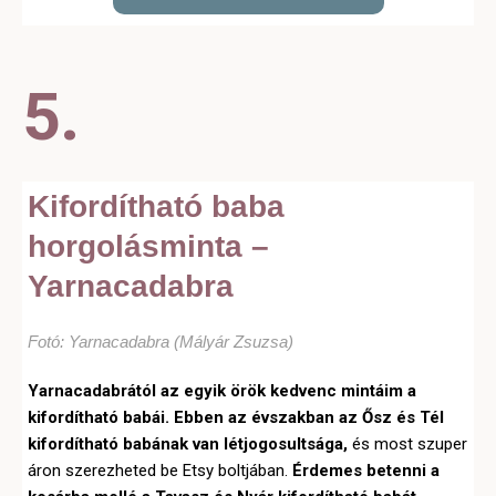
5.
Kifordítható baba
horgolásminta –
Yarnacadabra
Fotó: Yarnacadabra (Mályár Zsuzsa)
Yarnacadabrától az egyik örök kedvenc mintáim a
kifordítható babái. Ebben az évszakban az Ősz és Tél
kifordítható babának van létjogosultsága,
és most szuper
áron szerezheted be Etsy boltjában.
Érdemes betenni a