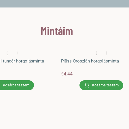
Mintáim
iol tündér horgolásminta
Plüss Oroszlán horgolásminta
€
4.44
Kosárba teszem
Kosárba teszem
Horgolásminta tesztelés: Gomba
Kobold Irissesile-től
Cikkek
,
Horgolásminta ajánló