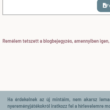
F
Remélem tetszett a blogbejegyzés, amennyiben igen, k
Ha érdekelnek az új mintáim, nem akarsz lemara
nyereményjátékokról iratkozz fel a hírlevelemre m