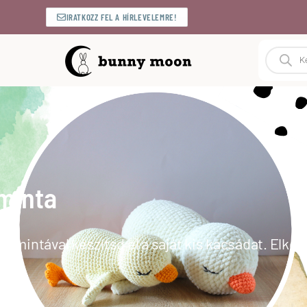
IRATKOZZ FEL A HÍRLEVELEMRE!
minta
s mintával készítsd el a saját kis kacsádat. Elké