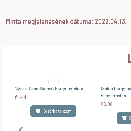
Minta megjelenésének dátuma: 2022.04.13.
a
Nyuszi Szundikendő horgolásminta
Malac horgolás
hengermalac
€
4.44
€
0.00
Kosárba teszem
K