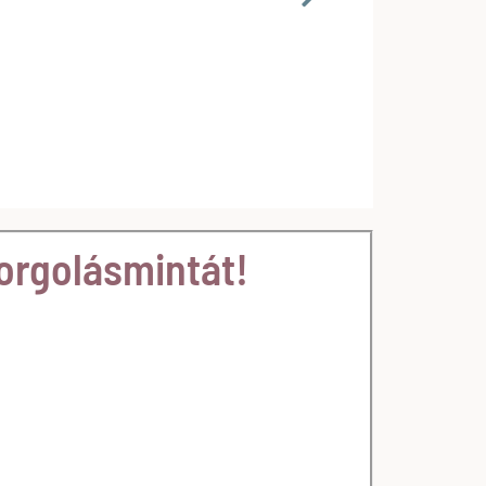
horgolásmintát!