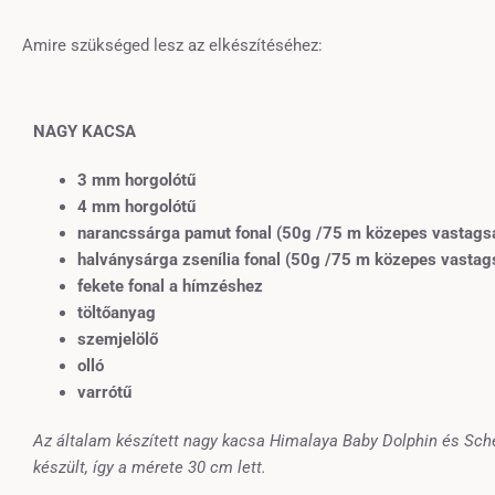
Amire szükséged lesz az elkészítéséhez:
NAGY KACSA
3 mm horgolótű
4 mm horgolótű
narancssárga pamut
fonal
(50g /75 m közepes vastags
halványsárga zsenília fonal
(50g /75 m közepes vastag
fekete fonal a hímzéshez
töltőanyag
szemjelölő
olló
varrótű
Az általam készített nagy kacsa Himalaya Baby Dolphin és Sche
készült, így a mérete 30 cm lett.