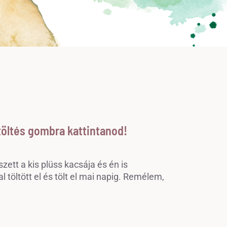
etöltés gombra kattintanod!
ett a kis plüss kacsája és én is
öltött el és tölt el mai napig. Remélem,