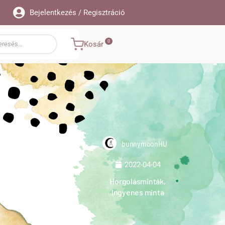
Bejelentkezés / Regisztráció
Kosár
bunnymoonHU
2022-04-04
szítheted
Horgolásminták
,
Ingyenes minta