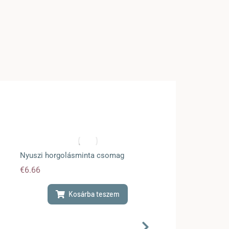
Nyuszi horgolásminta csomag
Bárány Szundike
€
6.66
€
4.44
Kosárba teszem
Ko