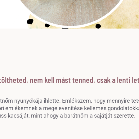
töltheted, nem kell mást tenned, csak a lenti l
átnőm nyunyókája ihlette. Emlékszem, hogy mennyire tetsz
ri emlékemnek a megelevenítése kellemes gondolatokkal t
üss kacsáját, mint ahogy a barátnőm a sajátját szerette.