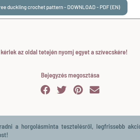
ree duckling crochet pattern - DOWNLOAD - PDF (EN)
érlek az oldal tetején nyomj egyet a szívecskére!
Bejegyzés megosztása
dni a horgolásminta tesztelésről, legfrissebb akci
ost!