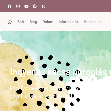
Bolt
Blog
Rólam
Információk
Kapcsolat
Ingyenes kacsa horgolás 
Ezzel az egyszerű, azonnal letölthető ingyene
zseníliafonallal vagy pamutfonallal egyaránt.