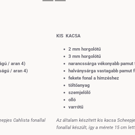
KIS KACSA
2
mm
horgolótű
3 mm horgolótű
ágú /
aran
4)
narancssárga vékonyabb pamut
ságú /
aran
4
)
halványsárga vastagabb pamut 
fekete fonal a hímzéshez
töltőanyag
szemjelölő
olló
varrótű
epjes Cahlista fonallal
Az általam készített kis kacsa Scheepj
fonallal készült, így a mérete 15 cm lett