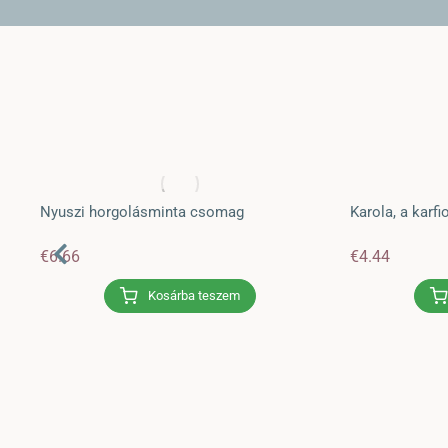
a
Nyuszi horgolásminta csomag
Karola, a karf
€
6.66
€
4.44
Kosárba teszem
Endre hőmérséklettakaró – 2019.
Cikkek
,
HorgoLexikon