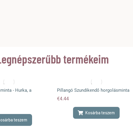
Legnépszerűbb termékeim
minta - Hurka, a
Pillangó Szundikendő horgolásminta
€
4.44
Kosárba teszem
osárba teszem