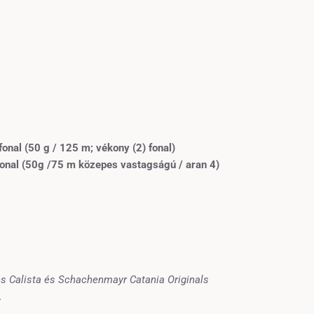
fonal
(
50 g / 125 m; vékony (
2
) fonal)
fonal
(50g /75
m közepes
vastagságú /
aran
4)
es Calista és Schachenmayr Catania Originals
.