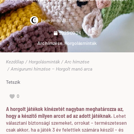
bunnymoonHU
2025-09-24
Arc hímzése
,
Horgolásminták
Ön itt van:
Kezdőlap
Horgolásminták
Arc hímzése
Amigurumi hímzése – Horgolt manó arca
Tetszik
0
A horgolt játékok kinézetét nagyban meghatározza az,
hogy a készítő milyen arcot ad az adott játéknak.
Lehet
választani biztonsági szemeket, orrokat – természetesen
csak akkor, ha a játék 3 év felettiek számára készül – és