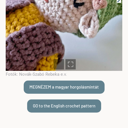
Fotók: Novák-Szabó Rebeka e.v.
MEGNÉZEM a magyar horgolásmintát
GO to the English crochet pattern