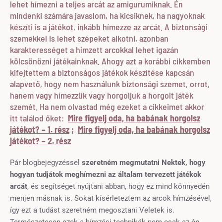
lehet hímezni a teljes arcát az amigurumiknak. Én
mindenki számára javaslom, ha kicsiknek, ha nagyoknak
készíti is a játékot, inkább hímezze az arcát. A biztonsági
szemekkel is lehet szépeket alkotni, azonban
karakterességet a hímzett arcokkal lehet igazán
kölcsönözni játékainknak. Ahogy azt a korábbi cikkemben
kifejtettem a biztonságos játékok készítése kapcsán
alapvető, hogy nem használunk biztonsági szemet, orrot,
hanem vagy hímezzük vagy horgoljuk a horgolt játék
szemét. Ha nem olvastad még ezeket a cikkeimet akkor
itt találod őket:
Mire figyelj oda, ha babának horgolsz
játékot? – 1. rész
;
Mire figyelj oda, ha babának horgolsz
játékot? – 2. rész
Pár blogbejegyzéssel
szeretném megmutatni Nektek, hogy
hogyan tudjátok meghímezni az általam tervezett játékok
arcát
, és segítséget nyújtani abban, hogy ez mind könnyedén
menjen másnak is. Sokat kísérleteztem az arcok hímzésével,
így ezt a tudást szeretném megosztani Veletek is.
Természetesen ezek a hímzési technikák nem csak az én