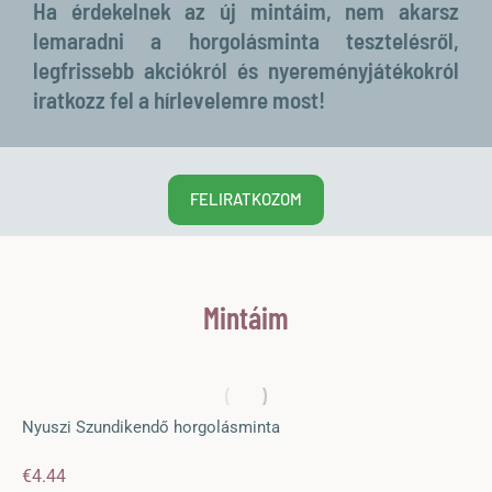
Ha érdekelnek az új mintáim, nem akarsz
lemaradni a horgolásminta tesztelésről,
legfrissebb akciókról és nyereményjátékokról
iratkozz fel a hírlevelemre most!
FELIRATKOZOM
Mintáim
Nyuszi Szundikendő horgolásminta
€
4.44