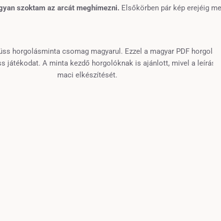
ogyan szoktam az arcát meghímezni.
Elsőkörben pár kép erejéig m