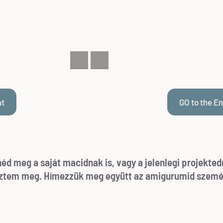
át
GO to the En
d meg a saját macidnak is, vagy a jelenlegi projekted
meztem meg. Hímezzük meg együtt az amigurumid szemé