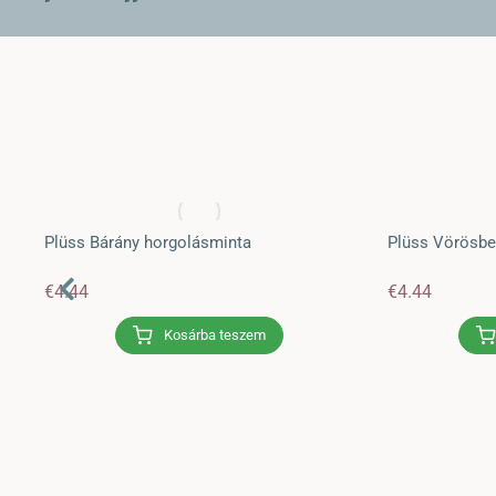
Plüss Bárány horgolásminta
Plüss Vörösbe
€
4.44
€
4.44
Kosárba teszem
Endre hőmérséklettakaró – 2019.
Cikkek
,
HorgoLexikon