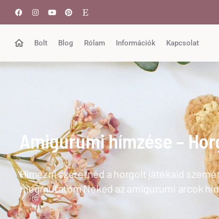
Bolt
Blog
Rólam
Információk
Kapcsolat
Amigurumi hímzése – Horg
Hímezni szeretnéd a horgolt játékaid szemét
megmutatom Neked az amigurumi arcok hí