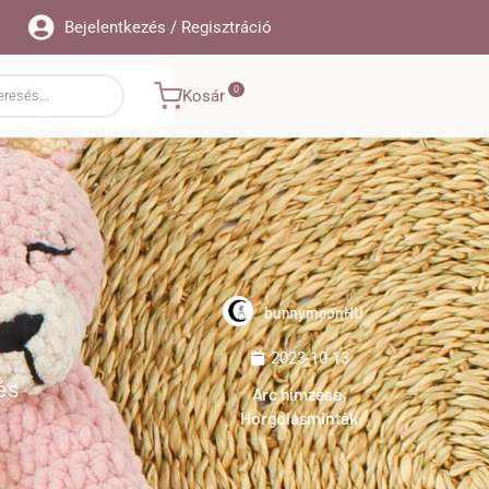
Bejelentkezés / Regisztráció
Kosár
bunnymoonHU
2023-10-13
és
Arc hímzése
,
Horgolásminták