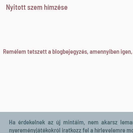
Nyitott szem hímzése
Remélem tetszett a blogbejegyzés, amennyiben igen, k
Ha érdekelnek az új mintáim, nem akarsz lemara
nyereményjátékokról iratkozz fel a hírlevelemre m