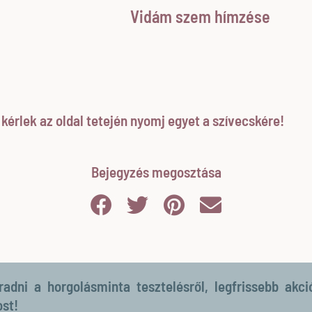
Vidám szem hímzése
érlek az oldal tetején nyomj egyet a szívecskére!
Bejegyzés megosztása
dni a horgolásminta tesztelésről, legfrissebb akci
ost!