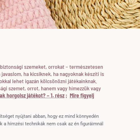
 biztonsági szemeket, orrokat – természetesen
 javaslom, ha kicsiknek, ha nagyoknak készíti is
okkal lehet igazán kölcsönözni játékainknak.
sági szemet, orrot, hanem vagy hímezzük vagy
ak horgolsz játékot? – 1. rész
;
Mire figyelj
gítséget nyújtani abban, hogy ez mind könnyedén
k a hímzési technikák nem csak az én figuráimnál