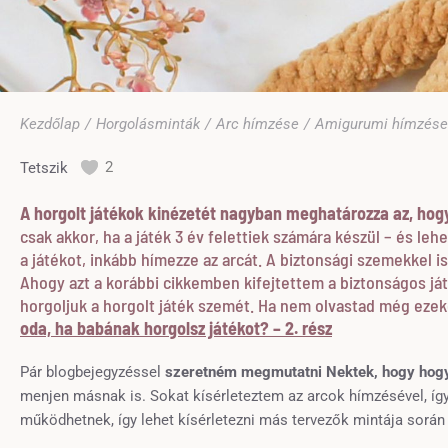
Ön itt van:
Kezdőlap
Horgolásminták
Arc hímzése
Amigurumi hímzése 
2
Tetszik
A horgolt játékok kinézetét nagyban meghatározza az, hogy 
csak akkor, ha a játék 3 év felettiek számára készül – és le
a játékot, inkább hímezze az arcát. A biztonsági szemekkel i
Ahogy azt a korábbi cikkemben kifejtettem a biztonságos j
horgoljuk a horgolt játék szemét. Ha nem olvastad még ezeke
oda, ha babának horgolsz játékot? – 2. rész
Pár blogbejegyzéssel
szeretném megmutatni Nektek, hogy hogya
menjen másnak is. Sokat kísérleteztem az arcok hímzésével, íg
működhetnek, így lehet kísérletezni más tervezők mintája során 