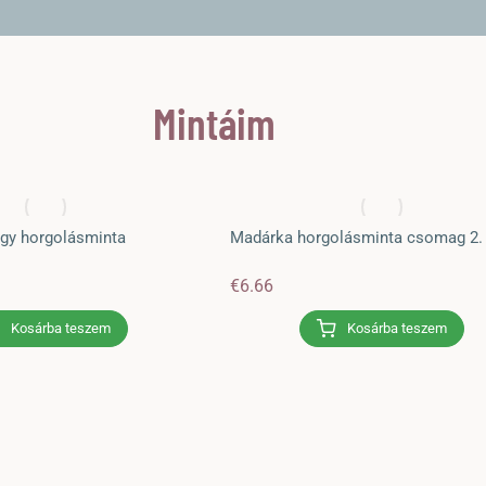
Mintáim
gy horgolásminta
Madárka horgolásminta csomag 2.
€
6.66
Kosárba teszem
Kosárba teszem
Horgolásminta tesztelés: Gomba
Kobold Irissesile-től
Cikkek
,
Horgolásminta ajánló