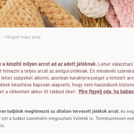
– Horgolt maci arca
a készítő milyen arcot ad az adott játéknak.
Lehet választani
het hímezni a teljes arcát az amigurumiknak. Én mindenki számára
s lehet szépeket alkotni, azonban karakterességet a hímzett arc
átékok készítése kapcsán alapvető, hogy nem használunk bizton
t a cikkeimet akkor itt találod őket:
Mire figyelj oda, ha babán
n tudjátok meghímezni az általam tervezett játékok arcát
, és se
y ezt a tudást szeretném megosztani Veletek is. Természetesen eze
is.