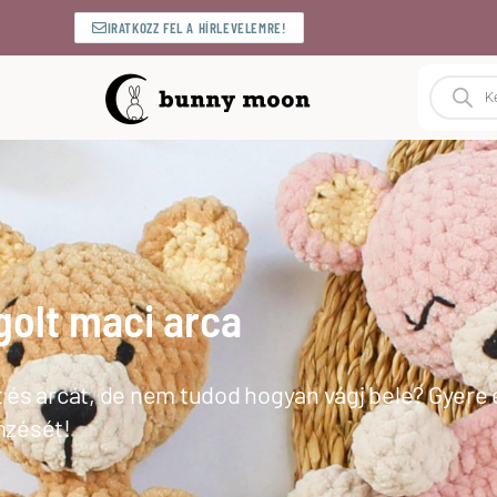
IRATKOZZ FEL A HÍRLEVELEMRE!
olt maci arca
 és arcát, de nem tudod hogyan vágj bele? Gyere 
mzését!