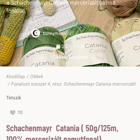
a Schachenmayr Catania mercerizált pamut
fonallal!
bunnymoonHU
2023-11-03
Cikkek
,
Fonalozó
Ön itt van:
Kezdőlap
Cikkek
Fonalozó sorozat 4. rész: Schachenmayr Catania mercerizált 
Tetszik
10
Schachenmayr Catania ( 50g/125m,
100% mercerizált pamutfonal)