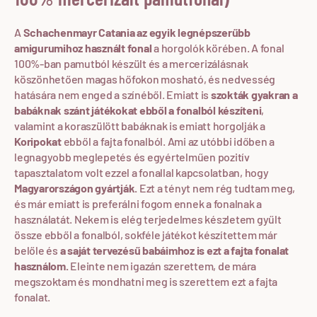
A
Schachenmayr Catania az egyik legnépszerűbb
amigurumihoz használt fonal
a horgolók körében. A fonal
100%-ban pamutból készült és a mercerizálásnak
köszönhetően magas hőfokon mosható, és nedvesség
hatására nem enged a színéből. Emiatt is
szokták gyakran a
babáknak szánt játékokat ebből a fonalból készíteni
,
valamint a koraszülött babáknak is emiatt horgolják a
Koripokat
ebből a fajta fonalból. Ami az utóbbi időben a
legnagyobb meglepetés és egyértelműen pozitív
tapasztalatom volt ezzel a fonallal kapcsolatban, hogy
Magyarországon gyártják.
Ezt a tényt nem rég tudtam meg,
és már emiatt is preferálni fogom ennek a fonalnak a
használatát. Nekem is elég terjedelmes készletem gyűlt
össze ebből a fonalból, sokféle játékot készítettem már
belőle és
a saját tervezésű babáimhoz is ezt a fajta fonalat
használom.
Eleinte nem igazán szerettem, de mára
megszoktam és mondhatni meg is szerettem ezt a fajta
fonalat.