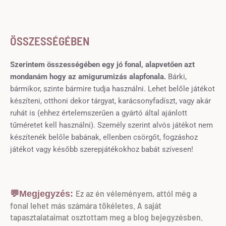
ÖSSZESSÉGÉBEN
Szerintem összességében egy jó fonal, alapvetően azt
mondanám hogy az amigurumizás alapfonala.
Bárki,
bármikor, szinte bármire tudja használni. Lehet belőle játékot
készíteni, otthoni dekor tárgyat, karácsonyfadíszt, vagy akár
ruhát is (ehhez értelemszerűen a gyártó által ajánlott
tűméretet kell használni). Személy szerint alvós játékot nem
készítenék belőle babának, ellenben csörgőt, fogzáshoz
játékot vagy később szerepjátékokhoz babát szívesen!
Ez az én véleményem, attól még a
💬Megjegyzés:
fonal lehet más számára tökéletes. A saját
tapasztalataimat osztottam meg a blog bejegyzésben.