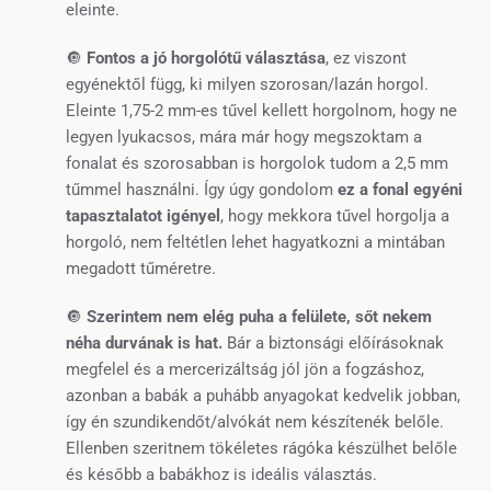
eleinte.
🔘
Fontos a jó horgolótű választása
, ez viszont
egyénektől függ, ki milyen szorosan/lazán horgol.
Eleinte 1,75-2 mm-es tűvel kellett horgolnom, hogy ne
legyen lyukacsos, mára már hogy megszoktam a
fonalat és szorosabban is horgolok tudom a 2,5 mm
tűmmel használni. Így úgy gondolom
ez a fonal egyéni
tapasztalatot igényel
, hogy mekkora tűvel horgolja a
horgoló, nem feltétlen lehet hagyatkozni a mintában
megadott tűméretre.
🔘
Szerintem nem elég puha a felülete, sőt nekem
néha durvának is hat.
Bár a biztonsági előírásoknak
megfelel és a mercerizáltság jól jön a fogzáshoz,
azonban a babák a puhább anyagokat kedvelik jobban,
így én szundikendőt/alvókát nem készítenék belőle.
Ellenben szeritnem tökéletes rágóka készülhet belőle
és később a babákhoz is ideális választás.