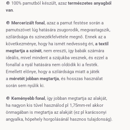
🔘 100% pamutból készült, azaz
természetes anyagból
van
.
🔘
Mercerizált fonal
, azaz a
pamut festése során a
pamutszövet lúg hatására zsugorodik, megvastagszik,
szilárdsága és színezékfelvétele megnő. Ennek az a
következménye, hogy ha ismét nedvesség éri,
a textil
megtartja a színét
, nem ereszti, így babák számára
ideális, mivel mindent a szájukba vesznek, és ezzel a
fonallal a nyál hatására nem oldódik ki a festék.
Emellett előnye, hogy a szilárdsága miatt a játék
a
méretét jobban megtartja
, és hosszas használat
során sem nyúlik ki.
🔘
Keményebb fonal
, így jobban megtartja az alakját,
ha nagyon kis tűvel használod pl 1,75mm-rel akkor
önmagában is megtartja az alakját (ez pl karácsonyi
angyalka, hópehely horgolásánál hasznos tulajdonság).