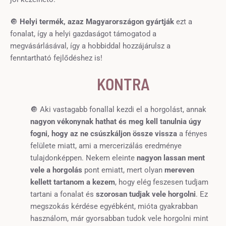
🔘
Helyi termék, azaz Magyarországon gyártják
ezt a
fonalat, így a helyi gazdaságot támogatod a
megvásárlásával, így a hobbiddal hozzájárulsz a
fenntartható fejlődéshez is!
KONTRA
🔘 Aki vastagabb fonallal kezdi el a horgolást, annak
nagyon vékonynak hathat és meg kell tanulnia úgy
fogni, hogy az ne csúszkáljon össze vissza
a fényes
felülete miatt, ami a mercerizálás eredménye
tulajdonképpen. Nekem eleinte
nagyon lassan ment
vele a horgolás
pont emiatt, mert olyan
mereven
kellett tartanom a kezem
, hogy elég feszesen tudjam
tartani a fonalat és
szorosan tudjak vele horgolni
. Ez
megszokás kérdése egyébként, mióta gyakrabban
használom, már gyorsabban tudok vele horgolni mint