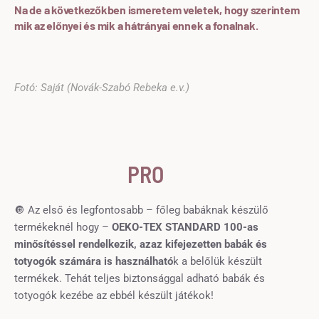
Na de a következőkben ismeretem veletek, hogy szerintem
mik az előnyei és mik a hátrányai ennek a fonalnak.
Fotó: Saját (Novák-Szabó Rebeka e.v.)
PRO
🔘 Az első és legfontosabb – főleg babáknak készülő
termékeknél hogy –
OEKO-TEX STANDARD 100-as
minősítéssel rendelkezik, azaz kifejezetten babák és
totyogók számára is használható
k a belőlük készült
termékek. Tehát teljes biztonsággal adható babák és
totyogók kezébe az ebbél készült játékok!