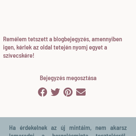
Remélem tetszett a blogbejegyzés, amennyiben
igen, kérlek az oldal tetején nyomj egyet a
szívecskére!
Bejegyzés megosztása
Ha érdekelnek az új mintáim, nem akarsz
lemaradni a horgolásminta tesztelésről,