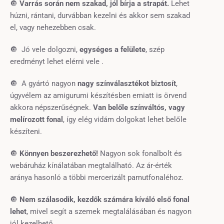
🔘
Varrás során nem szakad, jól bírja a strapát.
Lehet
húzni, rántani, durvábban kezelni és akkor sem szakad
el, vagy nehezebben csak.
🔘 Jó vele dolgozni,
egységes a felülete
, szép
eredményt lehet elérni vele .
🔘 A gyártó nagyon
nagy színválasztékot biztosít
,
úgyvélem az amigurumi készítésben emiatt is örvend
akkora népszerűségnek.
Van belőle színváltós, vagy
melírozott fonal
, így elég vidám dolgokat lehet belőle
készíteni.
🔘
Könnyen beszerezhető!
Nagyon sok fonalbolt és
webáruház kínálatában megtalálható. Az ár-érték
aránya hasonló a többi mercerizált pamutfonaléhoz.
🔘
Nem szálasodik, kezdők számára kíváló első fonal
lehet
, mivel segít a szemek megtalálásában és nagyon
jól kezelhető.