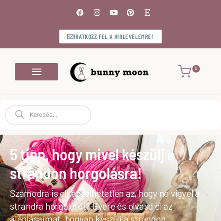
IRATKOZZ FEL A HÍRLEVELEMRE!
5 tipp, hogy mivel készülj a
strandon horgolásra!
Számodra is elképzelhetetlen az, hogy ne vigyél a
strandra horgolótűt? Gyere és olvasd el az
ajánlásaimat, hogyan készülj a strandon