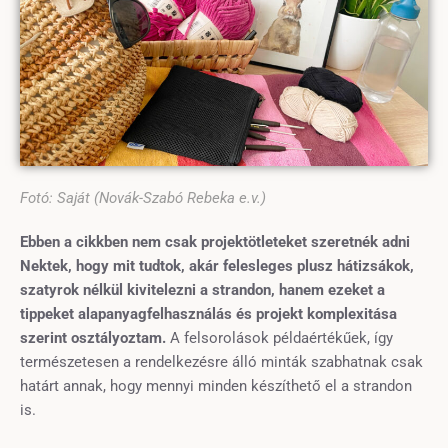
Fotó: Saját (Novák-Szabó Rebeka e.v.)
Ebben a cikkben nem csak projektötleteket szeretnék adni
Nektek, hogy mit tudtok, akár felesleges plusz hátizsákok,
szatyrok nélkül kivitelezni a strandon, hanem ezeket a
tippeket alapanyagfelhasználás és projekt komplexitása
szerint osztályoztam.
A felsorolások példaértékűek, így
természetesen a rendelkezésre álló minták szabhatnak csak
határt annak, hogy mennyi minden készíthető el a strandon
is.