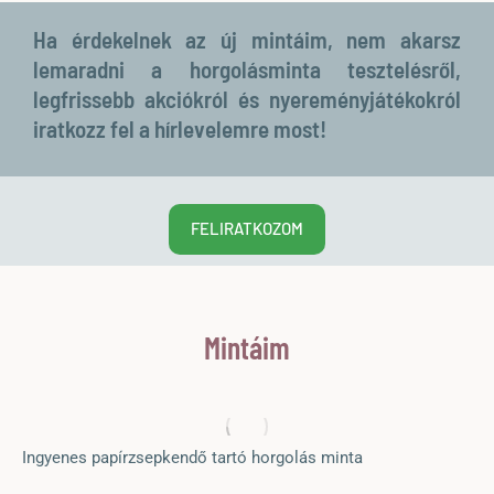
Ha érdekelnek az új mintáim, nem akarsz
lemaradni a horgolásminta tesztelésről,
legfrissebb akciókról és nyereményjátékokról
iratkozz fel a hírlevelemre most!
FELIRATKOZOM
Mintáim
Ingyenes papírzsepkendő tartó horgolás minta