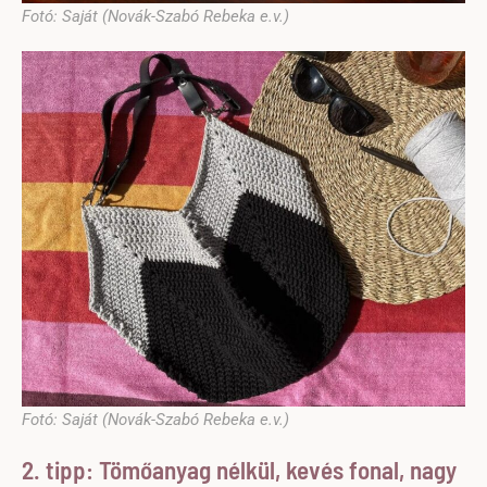
Fotó: Saját (Novák-Szabó Rebeka e.v.)
Fotó: Saját (Novák-Szabó Rebeka e.v.)
2. tipp: Tömőanyag nélkül, kevés fonal, nagy