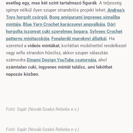
esetleg egy, max két színt tartalmazó figurák
. A teljesség
igénye nélkül ilyen szuper strandolós projekt lehet:
Andrea’s
Toys horgolt csörgői
,
Boog amigurumi ingyenes simaliba
mintája
,
Blue Yarn Crochet karácsonyi angyalkája
,
Dóri
horgolta iszonyat cuki szerelmes bogara
,
Sylvees Crochet
patterns minitacskója
,
Fonalerdő maroknyi állatkái
. Ha
szereted a
videós mintákat
, korlátlan mobilnettel rendelkezel
vagy wifis strandon hűsölsz, akkor szuper választás
számodra
Dinami Design YouTube csatornája
, ahol
számtalan cuki, ingyenes mintát találsz, ami leköthet
napozás közben.
Fotó: Saját (Novák-Szabó Rebeka e.v.)
Fotó: Saját (Novák-Szabó Rebeka e.v.)