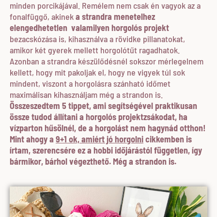
minden porcikájával. Remélem nem csak én vagyok az a
fonalfüggő, akinek
a strandra menetelhez
elengedhetetlen valamilyen horgolós projekt
bezacskózása is, kihasználva a rövidke pillanatokat,
amikor két gyerek mellett horgolótűt ragadhatok.
Azonban a strandra készülődésnél sokszor mérlegelnem
kellett, hogy mit pakoljak el, hogy ne vigyek túl sok
mindent, viszont a horgolásra szánható időmet
maximálisan kihasználjam még a strandon is.
Összeszedtem 5 tippet, ami segítségével praktikusan
össze tudod állítani a horgolós projektzsákodat, ha
vízparton hűsölnél, de a horgolást nem hagynád otthon!
Mint ahogy a
9+1 ok, amiért jó horgolni
cikkemben is
írtam, szerencsére ez a hobbi időjárástól független, így
bármikor, bárhol végezthető. Még a strandon is.