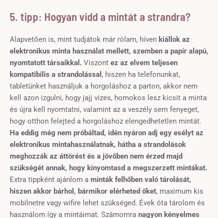
5. tipp: Hogyan vidd a mintát a strandra?
Alapvetően is, mint tudjátok már rólam, híven
kiállok az
elektronikus minta használat mellett, szemben a papír alapú,
nyomtatott társaikkal.
Viszont
ez az elvem teljesen
kompatibilis a strandolással
, hiszen ha telefonunkat,
tabletünket használjuk a horgoláshoz a parton, akkor nem
kell azon izgulni, hogy jajj vizes, homokos lesz kicsit a minta
és újra kell nyomtatni, valamint az a veszély sem fenyeget,
hogy otthon felejted a horgoláshoz elengedhetetlen mintát.
Ha eddig még nem próbáltad, idén nyáron adj egy esélyt az
elektronikus mintahasználatnak, hátha a strandolások
meghozzák az áttörést és a jövőben nem érzed majd
szükségét annak, hogy kinyomtasd a megszerzett mintákat.
Extra tippként ajánlom a
minták felhőben való tárolását,
hiszen akkor bárhol, bármikor elérheted őket
, maximum kis
mobilnetre vagy wifire lehet szükséged. Évek óta tárolom és
használom így a mintáimat. Számomra
nagyon kényelmes