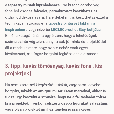
a
tapestry minták kipróbálására
! Pár kisebb gombolyag
fonalból csodás
falvédőt, párnahuzatot készíthetsz
az
otthonod dekorálására. Ha érdekel mit is készíthetsz ezzel a
technikával látogass el a
tapestry pinterest táblámra
inspirációért
, vagy nézz be
MICMICcrochet Etsy botljába
!
Ennél a kategóriánál is úgy érzem, hogy a
lehetőségek
száma szinte végtelen
, annyira sok jó minta és projektötlet
áll a rendelkezésre, hogy szinte nehéz csak egyet
kiválasztani, mit fogsz horgolni legközelebb a strandon.
3. tipp: kevés tömőanyag, kevés fonal, kis
projekt(ek)
Ha nem szeretnél kiegészítőt, táskát, vagy bármi egyebet
horgolni,
inkább az amigurumi területén maradnál, akkor is
tudsz úgy készülni a strandra, hogy ne a fél táskádat töltse
ki a projekted
. Ilyenkor
célszerű kisebb figurákat választani
,
vagy olyan projektet amihez tényleg igazán kevés