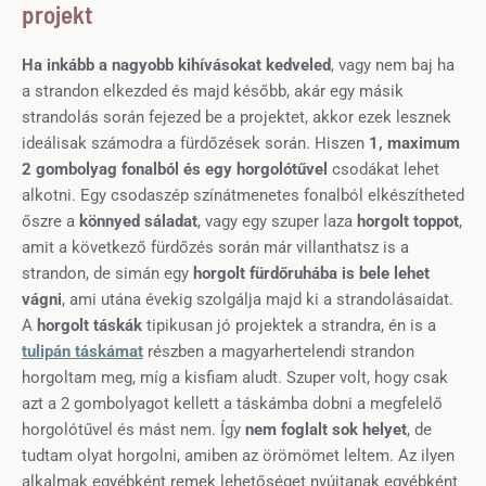
projekt
Ha inkább a nagyobb kihívásokat kedveled
, vagy nem baj ha
a strandon elkezded és majd később, akár egy másik
strandolás során fejezed be a projektet, akkor ezek lesznek
ideálisak számodra a fürdőzések során. Hiszen
1, maximum
2 gombolyag fonalból és egy horgolótűvel
csodákat lehet
alkotni. Egy csodaszép színátmenetes fonalból elkészítheted
őszre a
könnyed sáladat
, vagy egy szuper laza
horgolt toppot
,
amit a következő fürdőzés során már villanthatsz is a
strandon, de simán egy
horgolt fürdőruhába is bele lehet
vágni
, ami utána évekig szolgálja majd ki a strandolásaidat.
A
horgolt táskák
tipikusan jó projektek a strandra, én is a
tulipán táskámat
részben a magyarhertelendi strandon
horgoltam meg, míg a kisfiam aludt. Szuper volt, hogy csak
azt a 2 gombolyagot kellett a táskámba dobni a megfelelő
horgolótűvel és mást nem. Így
nem foglalt sok helyet
, de
tudtam olyat horgolni, amiben az örömömet leltem. Az ilyen
alkalmak egyébként remek lehetőséget nyújtanak egyébként