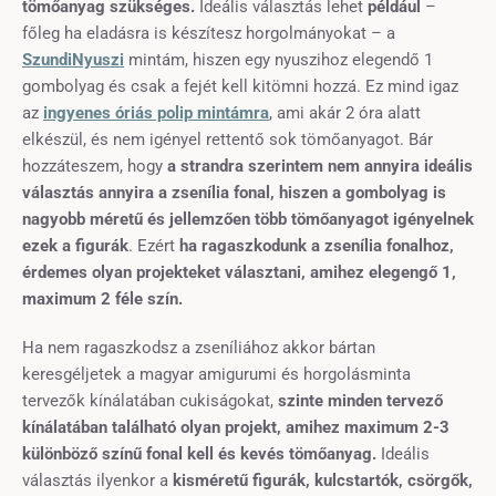
tömőanyag szükséges.
Ideális választás lehet
például
–
főleg ha eladásra is készítesz horgolmányokat – a
SzundiNyuszi
mintám, hiszen egy nyuszihoz elegendő 1
gombolyag és csak a fejét kell kitömni hozzá. Ez mind igaz
az
ingyenes óriás polip mintámra
, ami akár 2 óra alatt
elkészül, és nem igényel rettentő sok tömőanyagot. Bár
hozzáteszem, hogy
a strandra szerintem nem annyira ideális
választás annyira a zsenília fonal, hiszen a gombolyag is
nagyobb méretű és jellemzően több tömőanyagot igényelnek
ezek a figurák
. Ezért
ha ragaszkodunk a zsenília fonalhoz,
érdemes olyan projekteket választani, amihez elegengő 1,
maximum 2 féle szín.
Ha nem ragaszkodsz a zseníliához akkor bártan
keresgéljetek a magyar amigurumi és horgolásminta
tervezők kínálatában cukiságokat,
szinte minden tervező
kínálatában található olyan projekt, amihez maximum 2-3
különböző színű fonal kell és kevés tömőanyag.
Ideális
választás ilyenkor a
kisméretű figurák, kulcstartók, csörgők,