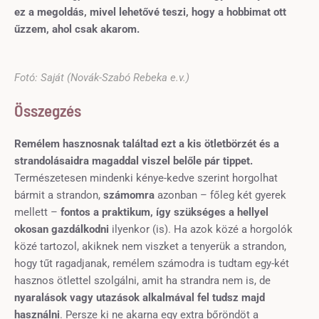
ez a megoldás, mivel lehetővé teszi, hogy a hobbimat ott
űzzem, ahol csak akarom.
Fotó: Saját (Novák-Szabó Rebeka e.v.)
Összegzés
Remélem hasznosnak találtad ezt a kis ötletbörzét és a
strandolásaidra magaddal viszel belőle pár tippet.
Természetesen mindenki kénye-kedve szerint horgolhat
bármit a strandon,
számomra
azonban – főleg két gyerek
mellett –
fontos a praktikum, így szükséges a hellyel
okosan gazdálkodni
ilyenkor (is). Ha azok közé a horgolók
közé tartozol, akiknek nem viszket a tenyerük a strandon,
hogy tűt ragadjanak, remélem számodra is tudtam egy-két
hasznos ötlettel szolgálni, amit ha strandra nem is, de
nyaralások vagy utazások alkalmával fel tudsz majd
használni
. Persze ki ne akarna egy extra bőröndöt a