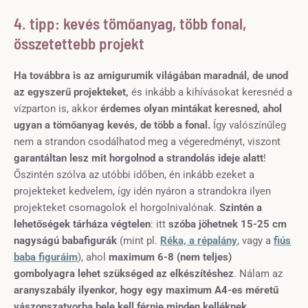
4. tipp: kevés tömőanyag, több fonal,
összetettebb projekt
Ha továbbra is az amigurumik világában maradnál, de unod
az egyszerű projekteket,
és inkább a kihívásokat keresnéd a
vízparton is, akkor
érdemes olyan mintákat keresned, ahol
ugyan a tömőanyag kevés, de több a fonal.
Így valószínűleg
nem a strandon csodálhatod meg a végeredményt, viszont
garantáltan lesz mit horgolnod a strandolás ideje alatt
!
Őszintén szólva az utóbbi időben, én inkább ezeket a
projekteket kedvelem, így idén nyáron a strandokra ilyen
projekteket csomagolok el horgolnivalónak.
Szintén a
lehetőségek tárháza végtelen
: itt
szóba jöhetnek 15-25 cm
nagyságú babafigurák
(mint pl.
Réka, a répalány
, vagy a
fiús
baba figuráim
), ahol
maximum 6-8 (nem teljes)
gombolyagra lehet szükséged az elkészítéshez
. Nálam az
aranyszabály ilyenkor, hogy egy maximum A4-es méretű
vászonszatyorba bele kell férnie minden kelléknek
,