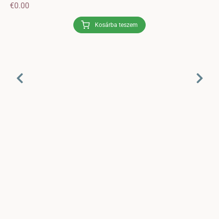
€
0.00
Kosárba teszem
Endre hőmérséklettakaró – 2019.
Cikkek
,
HorgoLexikon