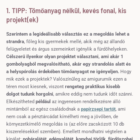
1. TIPP: Tömőanyag nélkül, kevés fonal, kis
projekt(ek)
Szerintem a legideálisabb választás ez a megoldás lehet a
strandra
, főleg kis gyermekek mellé, akik még az állandó
felügyeletet és árgus szemeinket igénylik a fürdőhelyeken.
Célszerű ilyenkor olyan projektet választani, ami akár 1
gombolyagból megvalósítható, akár egy strandolás alatt és
a helyspórolás érdekében tömőanyagot ne igényeljen.
Hogy
mik ezek a projektek? Valószínűleg az amigurumik ezen a
téren most kiesnek, viszont
rengeteg praktikus kisebb
dolgot tudunk horgolni
, amikre eddig nem tudunk időt szánni.
Elkészítheted
például
az ingyenesen rendelkezésre álló
mintámból az egész családodnak a
papírzsepi tartót
, ami
nem csak a pénztárcádat kímélheti meg a jövőben, de
környezetkímélő megoldás is (az előre zacskózott 10 db
kiszerelésekkel szemben). Emellett mondhatni végtelen a
kínálat:
poháralátét, edényalátét, konyhai törlők, fürdőszobai