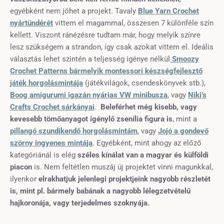
egyébként nem jöhet a projekt. Tavaly
Blue Yarn Crochet
nyártündérét
vittem el magammal, összesen 7 különféle szín
kellett. Viszont ránézésre tudtam már, hogy melyik színre
lesz szükségem a strandon, így csak azokat vittem el. Ideális
választás lehet szintén a teljesség igénye nélkül
Smoozy
Crochet Patterns bármelyik montessori készségfejlesztő
játék horgolásmintája
(játékvilágok, csendeskönyvek stb.),
Boog amigurumi igazán nyárias VW minibusza
, vagy
Niki’s
Crafts Crochet sárkányai
.
Beleférhet még kisebb, vagy
kevesebb tömőanyagot igénylő zsenília figura is
, mint a
pillangó szundikendő horgolásmintám
, vagy
Jojó a gondevő
szörny ingyenes mintája
. Egyébként, mint ahogy az előző
kategóriánál is elég
széles kínálat van a magyar és külföldi
piacon
is. Nem feltétlen muszáj új projektet vinni magunkkal,
ilyenkor
elrakhatjuk jelenlegi projektjeink nagyobb részletét
is, mint pl. bármely babának a nagyobb lélegzetvételű
hajkoronája, vagy terjedelmes szoknyája.