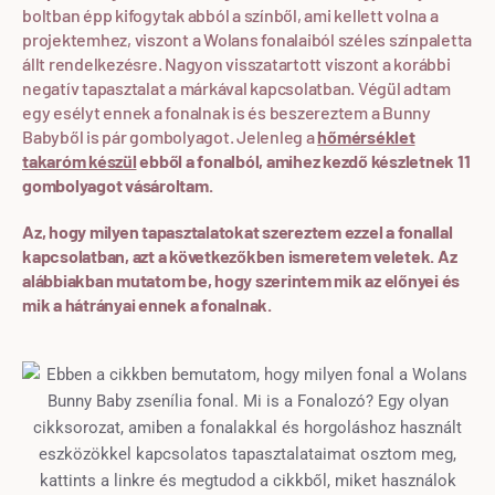
boltban épp kifogytak abból a színből, ami kellett volna a
projektemhez, viszont a Wolans fonalaiból széles színpaletta
állt rendelkezésre. Nagyon visszatartott viszont a korábbi
negatív tapasztalat a márkával kapcsolatban. Végül adtam
egy esélyt ennek a fonalnak is és beszereztem a Bunny
Babyből is pár gombolyagot. Jelenleg a
hőmérséklet
takaróm készül
ebből a fonalból, amihez kezdő készletnek 11
gombolyagot vásároltam.
Az, hogy milyen tapasztalatokat szereztem ezzel a fonallal
kapcsolatban, azt a következőkben ismeretem veletek. Az
alábbiakban mutatom be, hogy szerintem mik az előnyei és
mik a hátrányai ennek a fonalnak.