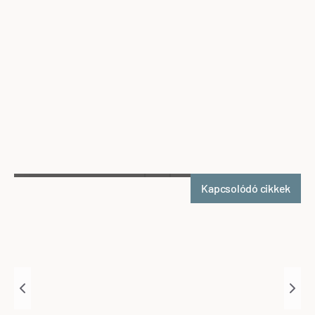
Endre hőmérséklettakaró – 2019.
Cikkek
,
HorgoLexikon
Tovább olvasom
Kapcsolódó cikkek