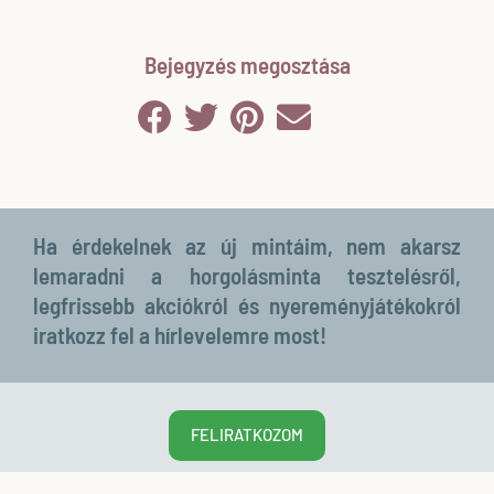
Bejegyzés megosztása
Ha érdekelnek az új mintáim, nem akarsz
lemaradni a horgolásminta tesztelésről,
legfrissebb akciókról és nyereményjátékokról
iratkozz fel a hírlevelemre most!
FELIRATKOZOM