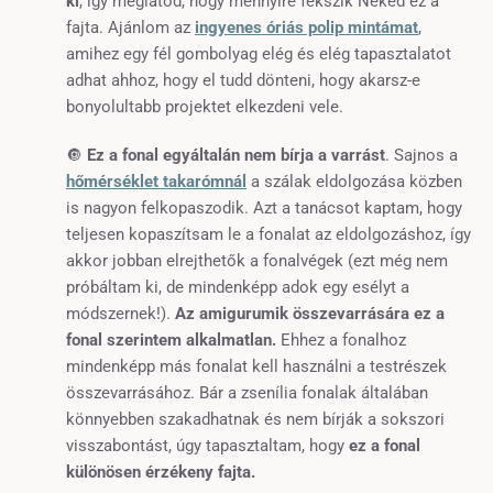
ki
, így meglátod, hogy mennyire fekszik Neked ez a
fajta. Ajánlom az
ingyenes óriás polip mintámat
,
amihez egy fél gombolyag elég és elég tapasztalatot
adhat ahhoz, hogy el tudd dönteni, hogy akarsz-e
bonyolultabb projektet elkezdeni vele.
🔘
Ez a fonal egyáltalán nem bírja a varrást
. Sajnos a
hőmérséklet takarómnál
a szálak eldolgozása közben
is nagyon felkopaszodik. Azt a tanácsot kaptam, hogy
teljesen kopaszítsam le a fonalat az eldolgozáshoz, így
akkor jobban elrejthetők a fonalvégek (ezt még nem
próbáltam ki, de mindenképp adok egy esélyt a
módszernek!).
Az amigurumik összevarrására ez a
fonal szerintem alkalmatlan.
Ehhez a fonalhoz
mindenképp más fonalat kell használni a testrészek
összevarrásához. Bár a
zsenília fonalak általában
könnyebben szakadhatnak
és
nem bírják a sokszori
visszabontást, úgy tapasztaltam, hogy
ez a fonal
különösen érzékeny fajta.