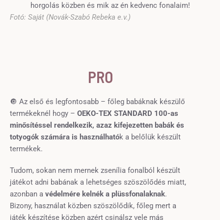
Fotó: Saját (Novák-Szabó Rebeka e.v.)
PRO
🔘 Az első és legfontosabb – főleg babáknak készülő
termékeknél hogy –
OEKO-TEX STANDARD 100-as
minősítéssel rendelkezik, azaz kifejezetten babák és
totyogók számára is használható
k a belőlük készült
termékek.
Tudom, sokan nem mernek zsenília fonalból készült
játékot adni babának a lehetséges szöszölődés miatt,
azonban a
védelmére kelnék a plüssfonalaknak
.
Bizony, használat közben szöszölődik, főleg mert a
játék készítése közben azért csinálsz vele más