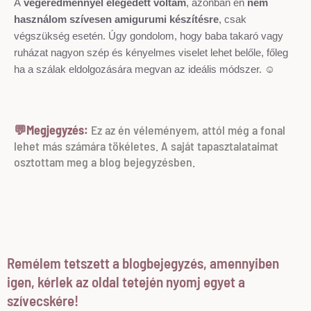
A
végeredménnyel elégedett voltam
, azonban én
nem
használom szívesen amigurumi készítésre
, csak
végszükség esetén. Úgy gondolom, hogy baba takaró vagy
ruházat nagyon szép és kényelmes viselet lehet belőle, főleg
ha a szálak eldolgozására megvan az ideális módszer.
☺
💬Megjegyzés:
Ez az én véleményem, attól még a fonal
lehet más számára tökéletes. A saját tapasztalataimat
osztottam meg a blog bejegyzésben.
Remélem tetszett a blogbejegyzés, amennyiben
igen, kérlek az oldal tetején nyomj egyet a
szívecskére!