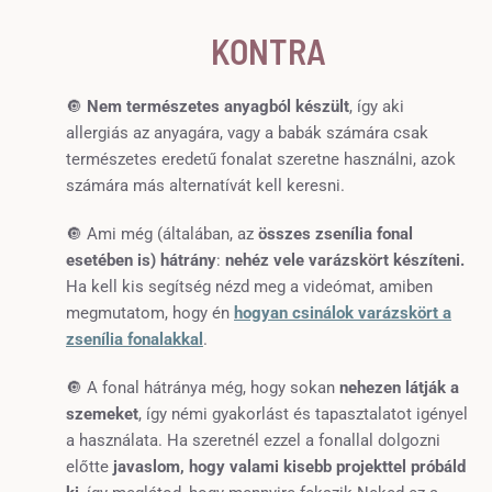
KONTRA
🔘
Nem természetes anyagból készült
, így aki
allergiás az anyagára, vagy a babák számára csak
természetes eredetű fonalat szeretne használni, azok
számára más alternatívát kell keresni.
🔘 Ami még (általában, az
összes zsenília fonal
esetében is) hátrány
:
nehéz vele varázskört készíteni.
Ha kell kis segítség nézd meg a videómat, amiben
megmutatom, hogy én
hogyan csinálok varázskört a
zsenília fonalakkal
.
🔘
A fonal hátránya még, hogy sokan
nehezen látják a
szemeket
, így némi gyakorlást és tapasztalatot igényel
a használata. Ha szeretnél ezzel a fonallal dolgozni
előtte
javaslom, hogy valami kisebb projekttel próbáld