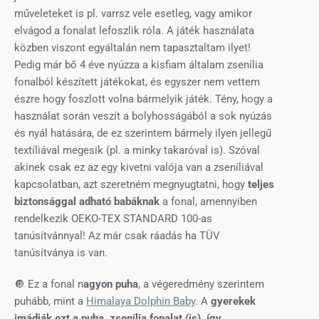
műveleteket is pl. varrsz vele esetleg, vagy amikor
elvágod a fonalat lefoszlik róla. A játék használata
közben viszont egyáltalán nem tapasztaltam ilyet!
Pedig már bő 4 éve nyúzza a kisfiam általam zsenília
fonalból készített játékokat, és egyszer nem vettem
észre hogy foszlott volna bármelyik játék. Tény, hogy a
használat során veszít a bolyhosságából a sok nyúzás
és nyál hatására, de ez szerintem bármely ilyen jellegű
textíliával megesik (pl. a minky takaróval is). Szóval
akinek csak ez az egy kivetni valója van a zseníliával
kapcsolatban, azt szeretném megnyugtatni, hogy
teljes
biztonsággal adható babáknak
a fonal, amennyiben
rendelkezik OEKO-TEX STANDARD 100-as
tanúsítvánnyal! Az már csak ráadás ha TÜV
tanúsítványa is van.
🔘 Ez a fonal n
agyon puha
, a végeredmény szerintem
puhább, mint a
Himalaya Dolphin Baby
. A
gyerekek
imádják ezt a puha, zsenília fonalat (is), így