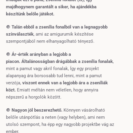
majdhogynem garantált a siker, ha ajándékba
készítünk belőle játékot.
🔘
Talán ebből a zsenília fonalból van a legnagyobb
színválaszték
, ami az amigurumik készítése
szempontjából nem elhanyagolható tényező.
🔘
Ár-érték arányban a legjobb a
piacon.
Általánosságban drágábbak a zsenília fonalak
,
mint a pamut vagy akril fonalak, Így egy projekt
alapanyag ára borsosabb tud lenni, mint a pamut
verzója,
viszont ennek van a legjobb ára a zseníliák
közt.
Emiatt méltán nem véletlen, hogy annyira
népszerű a horgolók között.
🔘
Nagyon jól beszerezhető.
Könnyen vásárolható
belőle utánpótlás a neten (vagy helyben), ami nem
utolsó szempont, ha épp egy nagyobb projektbe vág az
ember.