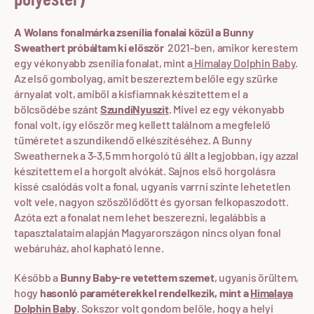
A Wolans fonalmárka zsenília fonalai közül a Bunny
Sweathert próbáltam ki először
2021-ben, amikor kerestem
egy vékonyabb zsenília fonalat, mint a
Himalay Dolphin Baby
.
Az első gombolyag, amit beszereztem belőle egy szürke
árnyalat volt, amiből a kisfiamnak készítettem el a
bölcsödébe szánt
SzundiNyuszit
.
Mivel ez egy vékonyabb
fonal volt, így először meg kellett találnom a megfelelő
tűméretet a szundikendő elkészítéséhez. A Bunny
Sweathernek a 3-3,5 mm horgoló tű állt a legjobban, így azzal
készítettem el a horgolt alvókát. Sajnos első horgolásra
kissé csalódás volt a fonal, ugyanis varrni szinte lehetetlen
volt vele, nagyon szöszölődött és gyorsan felkopaszodott.
Azóta ezt a fonalat nem lehet beszerezni, legalábbis a
tapasztalataim alapján Magyarországon nincs olyan fonal
webáruház, ahol kapható lenne.
Később a
Bunny Baby-re vetettem szemet
, ugyanis örültem,
hogy
hasonló paraméterekkel rendelkezik, mint a
Himalaya
Dolphin Baby
. Sokszor volt gondom belőle, hogy a helyi