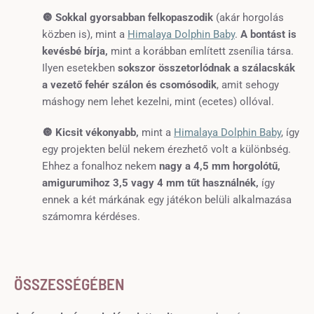
🔘
Sokkal gyorsabban felkopaszodik
(akár horgolás
közben is), mint a
Himalaya Dolphin Baby
.
A bontást is
kevésbé bírja,
mint a korábban említett zsenília társa.
Ilyen esetekben
sokszor összetorlódnak a szálacskák
a vezető fehér szálon és csomósodik
, amit sehogy
máshogy nem lehet kezelni, mint (ecetes) ollóval.
🔘 Kicsit vékonyabb,
mint a
Himalaya Dolphin Baby
, így
egy projekten belül nekem érezhető volt a különbség.
Ehhez a fonalhoz nekem
nagy a 4,5 mm horgolótű,
amigurumihoz 3,5 vagy 4 mm tűt használnék,
így
ennek a két márkának egy játékon belüli alkalmazása
számomra kérdéses.
ÖSSZESSÉGÉBEN